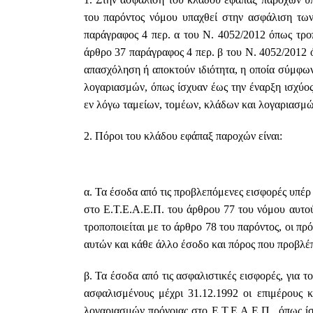
του παρόντος νόμου υπαχθεί στην ασφάλιση τω
παράγραφος 4 περ. α του Ν. 4052/2012 όπως τρο
άρθρο 37 παράγραφος 4 περ. β του Ν. 4052/2012 
απασχόληση ή αποκτούν ιδιότητα, η οποία σύμφωνα
λογαριασμών, όπως ίσχυαν έως την έναρξη ισχύο
εν λόγω ταμείων, τομέων, κλάδων και λογαριασμώ
2. Πόροι του κλάδου εφάπαξ παροχών είναι:
α. Τα έσοδα από τις προβλεπόμενες εισφορές υπέρ
στο Ε.Τ.Ε.Α.Ε.Π. του άρθρου 77 του νόμου αυτο
τροποποιείται με το άρθρο 78 του παρόντος, οι π
αυτών και κάθε άλλο έσοδο και πόρος που προβλέπε
β. Τα έσοδα από τις ασφαλιστικές εισφορές, για 
ασφαλισμένους μέχρι 31.12.1992 οι επιμέρους κ
λογαριασμών πρόνοιας στο Ε.Τ.Ε.Α.Ε.Π., όπως ίσ