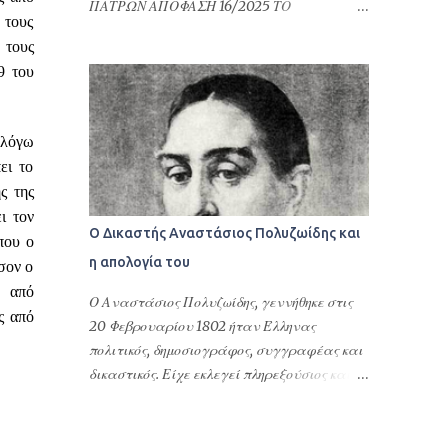
ΠΑΤΡΩΝ ΑΠΟΦΑΣΗ 16/2025 ΤΟ
τακτοποίηση φορολογικών του θεμάτων ή
 τους
ΜΟΝΟΜΕΛΕΣ ΠΡΩΤΟΔΙΚΕΙΟ ΠΑΤΡΩΝ
γενικότερα αφορούν υποθέσεις Ελλήνων
 τους
ΕΙΔΙΚΗ ΔΙΑΔΙΚΑΣΙΑ ΠΕΡΙΟΥΣΙΑΚΩΝ
ομογενών στην Ελλάδα και στις σχέσεις
9 του
ΔΙΑΦΟΡΩΝ ΕΛΛΗΝΙΚΗ ΔΗΜΟΚΡΑΤΙΑ
τους με τη Δημόσια Διοίκηση της Ελλάδας.
ΠΡΩΤΟΔΙΚΕΙΟ ΠΑΤΡΩΝ ΑΠΟΦΑΣΗ 16/2025
Επιπλέον δίνονται προκειμένου να γίνουν
ΤΟ ΜΟΝΟΜΕΛΕΣ ΠΡΩΤΟΔΙΚΕΙΟ ΠΑΤΡΩΝ
εγγραφές στους Δήμους της Ελλάδας, να
 λόγω
ΕΙΔΙΚΗ ΔΙΑΔΙΚΑΣΙΑ ΠΕΡΙΟΥΣΙΑΚΩΝ
ανοίξουν οικ...
ει το
ΔΙΑΦΟΡΩΝ Συγκροτήθηκε από το Δικαστή
ς της
Βάιο Τσιανάβα, Πρωτόδικη, και από τη
ι τον
Γραμματέα Αναστασία Σφουγγάρη.
Ο Δικαστής Αναστάσιος Πολυζωίδης και
που ο
Συνεδρίασε δημόσια στο ακροατήριό του
η απολογία του
σον ο
στην Πάτρα τη 18η Ιανουάριου 2024, για να
η από
δικάσει την υπόθεση μεταξύ: Του
Ο Αναστάσιος Πολυζωίδης, γεννήθηκε στις
ς από
ανακόπτοντος: . του . και της ., κατοίκου
20 Φεβρουαρίου 1802 ήταν Έλληνας
Πειραιά Αττικής, επί της οδού . αρ. ., με
πολιτικός, δημοσιογράφος, συγγραφέας και
Α.Φ.Μ. ..., ο οποίος παραστάθηκε δια της
δικαστικός. Είχε εκλεγεί πληρεξούσιος και
πληρεξούσιας δικηγόρου του, Βασιλικής
είχε πάρει θέσεις υπουργού Παιδείας,
Ντερέκη (AM ΔΣ Πατρών: 1321). Των καθ’ ων
νομάρχη, μέλους του Αρείου Πάγου και του
η ανακοπή: α) . του . και της ., κατοίκου
Συμβουλίου της Επικράτειας στο