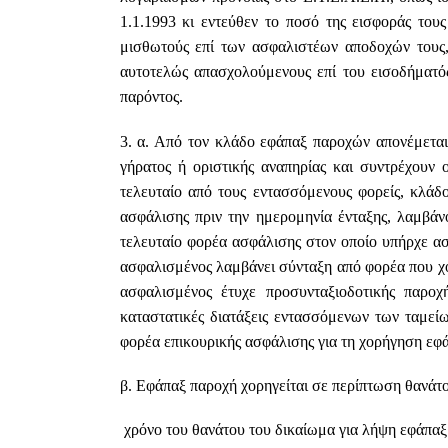
1.1.1993 κι εντεύθεν το ποσό της εισφοράς του
μισθωτούς επί των ασφαλιστέων αποδοχών τους,
αυτοτελώς απασχολούμενους επί του εισοδήματός
παρόντος.
3. α.
Από τον κλάδο εφάπαξ παροχών απονέμεται
γήρατος ή οριστικής αναπηρίας και συντρέχουν 
τελευταίο από τους εντασσόμενους φορείς, κλάδ
ασφάλισης πριν την ημερομηνία ένταξης, λαμβάν
τελευταίο φορέα ασφάλισης στον οποίο υπήρχε ασ
ασφαλισμένος λαμβάνει σύνταξη από φορέα που χο
ασφαλισμένος έτυχε προσυνταξιοδοτικής παροχή
καταστατικές διατάξεις εντασσόμενων των ταμεί
φορέα επικουρικής ασφάλισης για τη χορήγηση εφάπ
β. Εφάπαξ παροχή χορηγείται σε περίπτωση θανάτο
 χρόνο του θανάτου του δικαίωμα για λήψη εφάπα