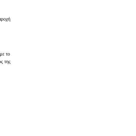
αροχή
με το
ς της