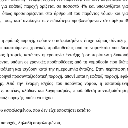
ς για εφάπαξ παροχή ορίζεται σε ποσοστό 4% και υπολογίζεται για
 όπως προσδιορίζονται στο άρθρο 38 του παρόντος νόμου και για
 τους, κατ’ αναλογία των ειδικότερα προβλεπόμενων στο άρθρο 3
 η εφάπαξ παροχή, εφόσον ο ασφαλισμένος έτυχε κύριας σύνταξης
οι απαιτούμενες χρονικές προϋποθέσεις από τη νομοθεσία που διέπ
ους ή τομείς κατά την ημερομηνία ένταξης ή σε περίπτωση διακοπή
ονται υπόψη οι χρονικές προϋποθέσεις από τη νομοθεσία που διέπε
φάλιση και ισχύουν κατά την ημερομηνία ένταξης.
Στην περίπτωση 
ρηγεί προσυνταξιοδοτική παροχή, απονέμεται η εφάπαξ παροχή, εφό
ς.
Από την έναρξη ισχύος του παρόντος νόμου, η απαιτούμεν
ων, τομέων, κλάδων και λογαριασμών, προϋπόθεση συνταξιοδότηση
αξ παροχής, παύει να ισχύει.
υ ασφαλισμένου, που δεν είχε αποκτήσει κατά το
ξ παροχής, δηλαδή ασφαλισμένου, 