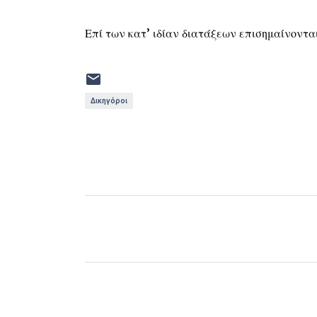
Επί των κατ’ ιδίαν διατάξεων επισημαίνοντα
Δικηγόροι
Σ
χ
ό
λ
ι