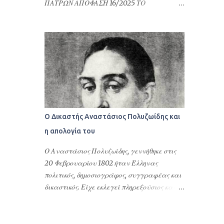
ΠΑΤΡΩΝ ΑΠΟΦΑΣΗ 16/2025 ΤΟ
τακτοποίηση φορολογικών του θεμάτων ή
ΜΟΝΟΜΕΛΕΣ ΠΡΩΤΟΔΙΚΕΙΟ ΠΑΤΡΩΝ
γενικότερα αφορούν υποθέσεις Ελλήνων
ΕΙΔΙΚΗ ΔΙΑΔΙΚΑΣΙΑ ΠΕΡΙΟΥΣΙΑΚΩΝ
ομογενών στην Ελλάδα και στις σχέσεις
ΔΙΑΦΟΡΩΝ ΕΛΛΗΝΙΚΗ ΔΗΜΟΚΡΑΤΙΑ
τους με τη Δημόσια Διοίκηση της Ελλάδας.
ΠΡΩΤΟΔΙΚΕΙΟ ΠΑΤΡΩΝ ΑΠΟΦΑΣΗ 16/2025
Επιπλέον δίνονται προκειμένου να γίνουν
ΤΟ ΜΟΝΟΜΕΛΕΣ ΠΡΩΤΟΔΙΚΕΙΟ ΠΑΤΡΩΝ
εγγραφές στους Δήμους της Ελλάδας, να
ΕΙΔΙΚΗ ΔΙΑΔΙΚΑΣΙΑ ΠΕΡΙΟΥΣΙΑΚΩΝ
ανοίξουν οικ...
ΔΙΑΦΟΡΩΝ Συγκροτήθηκε από το Δικαστή
Βάιο Τσιανάβα, Πρωτόδικη, και από τη
Γραμματέα Αναστασία Σφουγγάρη.
Ο Δικαστής Αναστάσιος Πολυζωίδης και
Συνεδρίασε δημόσια στο ακροατήριό του
η απολογία του
στην Πάτρα τη 18η Ιανουάριου 2024, για να
δικάσει την υπόθεση μεταξύ: Του
Ο Αναστάσιος Πολυζωίδης, γεννήθηκε στις
ανακόπτοντος: . του . και της ., κατοίκου
20 Φεβρουαρίου 1802 ήταν Έλληνας
Πειραιά Αττικής, επί της οδού . αρ. ., με
πολιτικός, δημοσιογράφος, συγγραφέας και
Α.Φ.Μ. ..., ο οποίος παραστάθηκε δια της
δικαστικός. Είχε εκλεγεί πληρεξούσιος και
πληρεξούσιας δικηγόρου του, Βασιλικής
είχε πάρει θέσεις υπουργού Παιδείας,
Ντερέκη (AM ΔΣ Πατρών: 1321). Των καθ’ ων
νομάρχη, μέλους του Αρείου Πάγου και του
η ανακοπή: α) . του . και της ., κατοίκου
Συμβουλίου της Επικράτειας στο