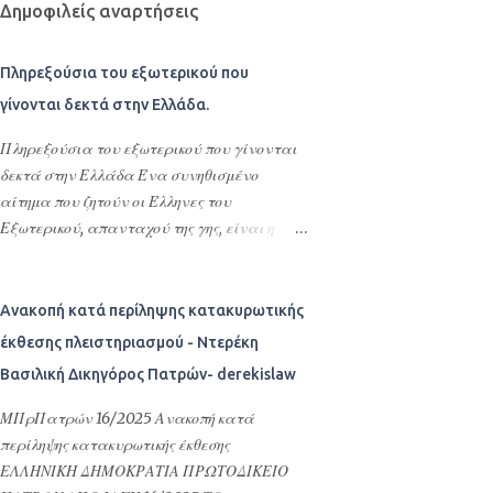
Δημοφιλείς αναρτήσεις
Πληρεξούσια του εξωτερικού που
γίνονται δεκτά στην Ελλάδα.
Πληρεξούσια του εξωτερικού που γίνονται
δεκτά στην Ελλάδα Ένα συνηθισμένο
αίτημα που ζητούν οι Έλληνες του
Εξωτερικού, απανταχού της γης, είναι η
σύνταξη πληρεξουσίων, προκειμένου να
ορίσουν πληρεξουσίους , αντιπροσώπους και
αντικλήτους τους στην Ελλάδα. Σκοπός της
Ανακοπή κατά περίληψης κατακυρωτικής
σύνταξης αυτών των συμβολαιογραφικών
έκθεσης πλειστηριασμού - Ντερέκη
πληρεξουσίων είναι η διεκπεραίωση νομικών
Βασιλική Δικηγόρος Πατρών- derekislaw
υποθέσεων τους στην Ελλάδα ή
οποιασδήποτε εκπροσώπησης –
ΜΠρΠατρών 16/2025 Ανακοπή κατά
αντιπροσώπευσης τους στην Ελλάδα. Με τα
περίληψης κατακυρωτικής έκθεσης
πληρεξούσια αυτά ορίζουν εντολοδόχους
ΕΛΛΗΝΙΚΗ ΔΗΜΟΚΡΑΤΙΑ ΠΡΩΤΟΔΙΚΕΙΟ
τους με συγκεκριμένες εντολές φιλικά ή