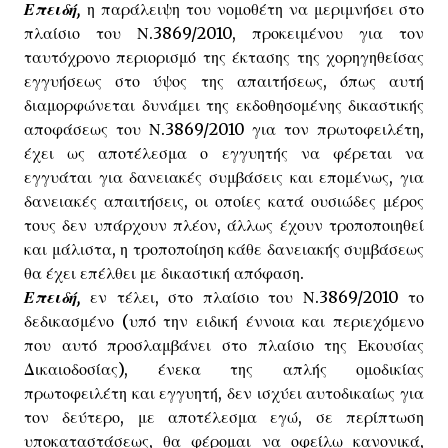
Επειδή,
η παράλειψη του νομοθέτη να μεριμνήσει στο
πλαίσιο του Ν.3869/2010, προκειμένου για τον
ταυτόχρονο περιορισμό της έκτασης της χορηγηθείσας
εγγυήσεως στο ύψος της απαιτήσεως, όπως αυτή
διαμορφώνεται δυνάμει της εκδοθησομένης δικαστικής
αποφάσεως του Ν.3869/2010 για τον πρωτοφειλέτη,
έχει ως αποτέλεσμα ο εγγυητής να φέρεται να
εγγυάται για δανειακές συμβάσεις και επομένως, για
δανειακές απαιτήσεις, οι οποίες κατά ουσιώδες μέρος
τους δεν υπάρχουν πλέον, άλλως έχουν τροποποιηθεί
και μάλιστα, η τροποποίηση κάθε δανειακής συμβάσεως
θα έχει επέλθει με δικαστική απόφαση.
Επειδή,
εν τέλει, στο πλαίσιο του Ν.3869/2010 το
δεδικασμένο (υπό την ειδική έννοια και περιεχόμενο
που αυτό προσλαμβάνει στο πλαίσιο της Εκουσίας
Δικαιοδοσίας), ένεκα της απλής ομοδικίας
πρωτοφειλέτη και εγγυητή, δεν ισχύει αυτοδικαίως για
τον δεύτερο, με αποτέλεσμα εγώ, σε περίπτωση
υποκαταστάσεως, θα φέρομαι να οφείλω κανονικά,