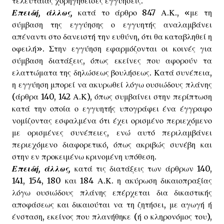
τελευταίας χορηγηθείσες εγγυήσεις.
Επειδή, άλλως,
κατά το άρθρο 847 Α.Κ., «με τη
σύμβαση της εγγύησης ο εγγυητής αναλαμβάνει
απέναντι στο δανειστή την ευθύνη, ότι θα καταβληθεί η
οφειλή». Στην εγγύηση εφαρμόζονται οι κοινές για
σύμβαση διατάξεις, όπως εκείνες που αφορούν τα
ελαττώματα της δηλώσεως βουλήσεως. Κατά συνέπεια,
η εγγύηση μπορεί να ακυρωθεί λόγω ουσιώδους πλάνης
(άρθρα 140, 142 Α.Κ), όπως συμβαίνει στην περίπτωση
κατά την οποία ο εγγυητής υπογράφει ένα έγγραφο
νομίζοντας εσφαλμένα ότι έχει ορισμένο περιεχόμενο
με ορισμένες συνέπειες, ενώ αυτό περιλαμβάνει
περιεχόμενο διαφορετικό, όπως ακριβώς συνέβη και
στην εν προκειμένω κρινομένη υπόθεση.
Επειδή, άλλως,
κατά τις διατάξεις των άρθρων 140,
141, 154, 180 και 184 Α.Κ. η ακύρωση δικαιοπραξίας
λόγω ουσιώδους πλάνης επέρχεται δια δικαστικής
αποφάσεως και δικαιούται να τη ζητήσει, με αγωγή ή
ένσταση, εκείνος που πλανήθηκε (ή ο κληρονόμος του),