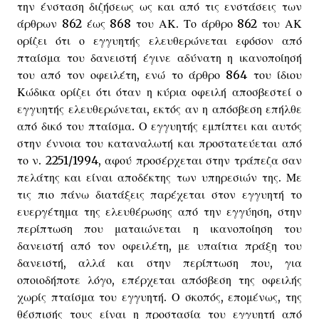
την ένσταση διζήσεως ως και από τις ενστάσεις των
άρθρων 862 έως 868 του ΑΚ. Το άρθρο 862 του ΑΚ
ορίζει ότι ο εγγυητής ελευθερώνεται εφόσον από
πταίσμα του δανειστή έγινε αδύνατη η ικανοποίησή
του από τον οφειλέτη, ενώ το άρθρο 864 του ίδιου
Κώδικα ορίζει ότι όταν η κύρια οφειλή αποσβεστεί ο
εγγυητής ελευθερώνεται, εκτός αν η απόσβεση επήλθε
από δικό του πταίσμα. Ο εγγυητής εμπίπτει και αυτός
στην έννοια του καταναλωτή και προστατεύεται από
το ν. 2251/1994, αφού προσέρχεται στην τράπεζα σαν
πελάτης και είναι αποδέκτης των υπηρεσιών της. Με
τις πιο πάνω διατάξεις παρέχεται στον εγγυητή το
ευεργέτημα της ελευθέρωσης από την εγγύηση, στην
περίπτωση που ματαιώνεται η ικανοποίηση του
δανειστή από τον οφειλέτη, με υπαίτια πράξη του
δανειστή, αλλά και στην περίπτωση που, για
οποιοδήποτε λόγο, επέρχεται απόσβεση της οφειλής
χωρίς πταίσμα του εγγυητή. Ο σκοπός, επομένως, της
θέσπισής τους είναι η προστασία του εγγυητή από