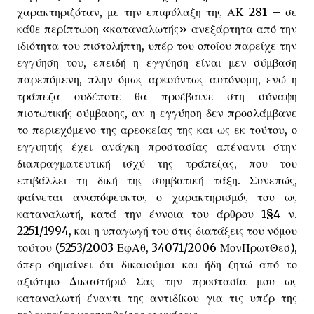
χαρακτηριζόταν, με την επιφύλαξη της ΑΚ 281 – σε
κάθε περίπτωση «καταναλωτής» ανεξάρτητα από την
ιδιότητα του πιστολήπτη, υπέρ του οποίου παρείχε την
εγγύηση του, επειδή η εγγύηση είναι μεν σύμβαση
παρεπόμενη, πλην όμως αρκούντως αυτόνομη, ενώ η
τράπεζα ουδέποτε θα προέβαινε στη σύναψη
πιστωτικής σύμβασης, αν η εγγύηση δεν προσλάμβανε
το περιεχόμενο της αρεσκείας της και ως εκ τούτου, ο
εγγυητής έχει ανάγκη προστασίας απέναντι στην
διαπραγματευτική ισχύ της τράπεζας, που του
επιβάλλει τη δική της συμβατική τάξη. Συνεπώς,
φαίνεται αναπόφευκτος ο χαρακτηρισμός του ως
καταναλωτή, κατά την έννοια του άρθρου 1§4 ν.
2251/1994, και η υπαγωγή του στις διατάξεις του νόμου
τούτου (5253/2003 ΕφΑθ, 34071/2006 ΜονΠρωτΘεσ),
όπερ σημαίνει ότι δικαιούμαι και ήδη ζητώ από το
αξιότιμο Δικαστήριό Σας την προστασία μου ως
καταναλωτή έναντι της αντιδίκου για τις υπέρ της