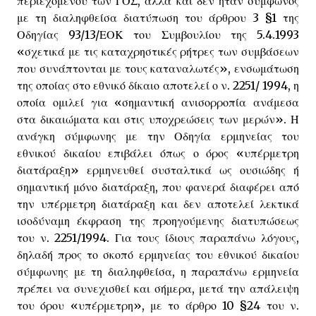
περιεχομένου των ΓΟΣ, αλλά και δεν ήταν σύμφωνος
με τη διαληφθείσα διατύπωση του άρθρου 3 §1 της
Οδηγίας 93/13/ΕΟΚ του Συμβουλίου της 5.4.1993
«σχετικά με τις καταχρηστικές ρήτρες των συμβάσεων
που συνάπτονται με τους καταναλωτές», ενσωμάτωση
της οποίας στο εθνικό δίκαιο αποτελεί ο ν. 2251/ 1994, η
οποία ομιλεί για «σημαντική ανισορροπία ανάμεσα
στα δικαιώματα και στις υποχρεώσεις των μερών». Η
ανάγκη σύμφωνης με την Οδηγία ερμηνείας του
εθνικού δικαίου επιβάλει όπως ο όρος «υπέρμετρη
διατάραξη» ερμηνευθεί συσταλτικά ως ουσιώδης ή
σημαντική μόνο διατάραξη, που φανερά διαφέρει από
την υπέρμετρη διατάραξη και δεν αποτελεί λεκτικά
ισοδύναμη έκφραση της προηγούμενης διατυπώσεως
του ν. 2251/1994. Για τους ίδιους παραπάνω λόγους,
δηλαδή προς το σκοπό ερμηνείας του εθνικού δικαίου
σύμφωνης με τη διαληφθείσα, η παραπάνω ερμηνεία
πρέπει να συνεχισθεί και σήμερα, μετά την απάλειψη
του όρου «υπέρμετρη», με το άρθρο 10 §24 του ν.