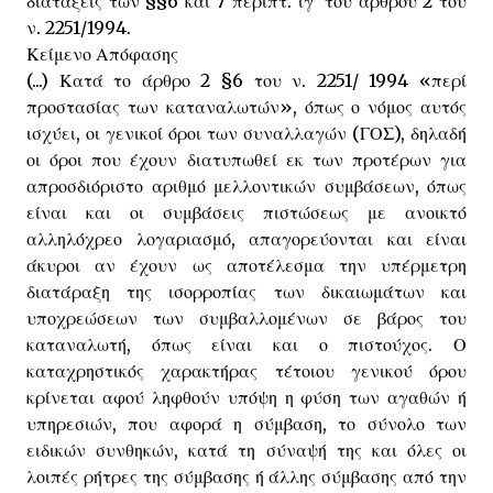
διατάξεις των §§6 και 7 περίπτ. ιγ' του άρθρου 2 του
ν. 2251/1994.
Κείμενο Απόφασης
(...) Κατά το άρθρο 2 §6 του ν. 2251/ 1994 «περί
προστασίας των καταναλωτών», όπως ο νόμος αυτός
ισχύει, οι γενικοί όροι των συναλλαγών (ΓΟΣ), δηλαδή
οι όροι που έχουν διατυπωθεί εκ των προτέρων για
απροσδιόριστο αριθμό μελλοντικών συμβάσεων, όπως
είναι και οι συμβάσεις πιστώσεως με ανοικτό
αλληλόχρεο λογαριασμό, απαγορεύονται και είναι
άκυροι αν έχουν ως αποτέλεσμα την υπέρμετρη
διατάραξη της ισορροπίας των δικαιωμάτων και
υποχρεώσεων των συμβαλλομένων σε βάρος του
καταναλωτή, όπως είναι και ο πιστούχος. Ο
καταχρηστικός χαρακτήρας τέτοιου γενικού όρου
κρίνεται αφού ληφθούν υπόψη η φύση των αγαθών ή
υπηρεσιών, που αφορά η σύμβαση, το σύνολο των
ειδικών συνθηκών, κατά τη σύναψή της και όλες οι
λοιπές ρήτρες της σύμβασης ή άλλης σύμβασης από την