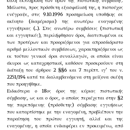
καλή εκπλήρωση των όρων της πιστωτικής σύμβασης.
Μάλιστα, προς πρόσθετη εξασφάλισή της, η πιστούχος
ενέγραψε, στις 9.10.1996 προσημείωση υποθήκης σε
ακίνητο (διαμέρισμα) της ανωτέρω εναγομένης
εγγυήτριας (...). Στις ανωτέρω συμβάσεις (πιστωτική
και εγγυητικές), περιλήφθησαν όροι, διατυπωμένοι εκ
των προτέρων και προοριζόμενοι για απροσδιόριστο
αριθμό μελλοντικών συμβάσεων, χαρακτηριζόμενοι ως
εκ τούτου γενικοί όροι συναλλαγών, οι οποίοι είναι
άκυροι ως καταχρηστικοί, καθόσον προσκρούουν στη
διάταξη του άρθρου 2 §§6 και 7 περίπτ. ιγ' του ν.
2251/194 κατά τα διαλαμβανόμενα στη μείζονα σκέψη
που προηγήθηκε.
Ειδικότερα ο 18ος όρος της κύριας πιστωτικής
σύμβασης, ως και ο όρος, ο οποίος περιέχεται στην §2
της παρεπόμενης (πρόσθετης) σύμβασης εγγυήσεως
που καταρτίστηκε με την εναγομένη, προβλέπουν την
παραίτηση του πρώτου εγγυητή, αλλά και της
εναγομένης, η οποία ενδιαφέρει εν προκειμένω, από