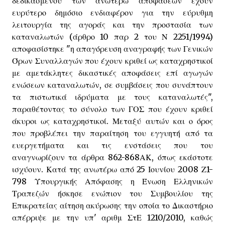
δεδικασμένου των ανωτέρω αποφάσεων έχουν
ευρύτερο δημόσιο ενδιαφέρον για την εύρυθμη
λειτουργία της αγοράς και την προστασία των
καταναλωτών (άρθρο 10 παρ 2 του Ν 2251/1994)
αποφασίστηκε "η απαγόρευση αναγραφής των Γενικών
Όρων Συναλλαγών που έχουν κριθεί ως καταχρηστικοί
με αμετάκλητες δικαστικές αποφάσεις επί αγωγών
ενώσεων καταναλωτών, σε συμβάσεις που συνάπτουν
τα πιστωτικά ιδρύματα με τους καταναλωτές",
παραθέτοντας το σύνολο των ΓΟΣ που έχουν κριθεί
άκυροι ως καταχρηστικοί. Μεταξύ αυτών και ο όρος
που προβλέπει την παραίτηση του εγγυητή από τα
ευεργετήματα και τις ενστάσεις που του
αναγνωρίζουν τα άρθρα 862-868ΑΚ, όπως εκάστοτε
ισχύουν. Κατά της ανωτέρω από 25 Ιουνίου 2008 Ζ1-
798 Υπουργικής Απόφασης η Ένωση Ελληνικών
Τραπεζών ήσκησε ενώπιον του Συμβουλίου της
Επικρατείας αίτηση ακύρωσης την οποία το Δικαστήριο
απέρριψε με την υπ' αριθμ ΣτΕ 1210/2010, καθώς