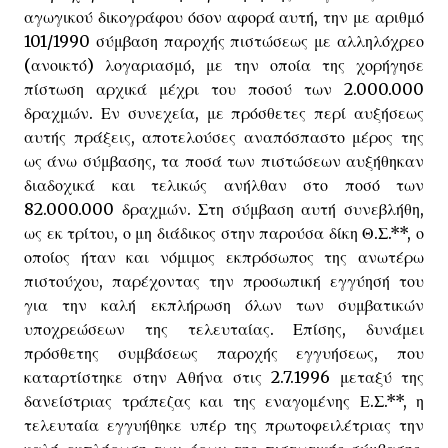
αγωγικού δικογράφου όσον αφορά αυτή, την με αριθμό
101/1990 σύμβαση παροχής πιστώσεως με αλληλόχρεο
(ανοικτό) λογαριασμό, με την οποία της χορήγησε
πίστωση αρχικά μέχρι του ποσού των 2.000.000
δραχμών. Εν συνεχεία, με πρόσθετες περί αυξήσεως
αυτής πράξεις, αποτελούσες αναπόσπαστο μέρος της
ως άνω σύμβασης, τα ποσά των πιστώσεων αυξήθηκαν
διαδοχικά και τελικώς ανήλθαν στο ποσό των
82.000.000 δραχμών. Στη σύμβαση αυτή συνεβλήθη,
ως εκ τρίτου, ο μη διάδικος στην παρούσα δίκη Θ.Σ.**, ο
οποίος ήταν και νόμιμος εκπρόσωπος της ανωτέρω
πιστούχου, παρέχοντας την προσωπική εγγύησή του
για την καλή εκπλήρωση όλων των συμβατικών
υποχρεώσεων της τελευταίας. Επίσης, δυνάμει
πρόσθετης συμβάσεως παροχής εγγυήσεως, που
καταρτίστηκε στην Αθήνα στις 2.7.1996 μεταξύ της
δανείστριας τράπεζας και της εναγομένης Ε.Σ.**, η
τελευταία εγγυήθηκε υπέρ της πρωτοφειλέτριας την