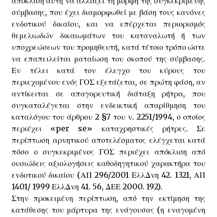
απόκλιση αυτή να αλλάζει τη μορφή της συγκεκριμένης
σύμβασης, που έχει διαμορφωθεί με βάση τους κανόνες
ενδοτικού δικαίου, και να επέρχεται περιορισμός
θεμελιωδών δικαιωμάτων του καταναλωτή ή των
υποχρεώσεων του προμηθευτή, κατά τέτοιο τρόπο ώστε
να επαπειλείται ματαίωση του σκοπού της σύμβασης.
Εν τέλει κατά τον έλεγχο του κύρους του
περιεχομένου ενός ΓΟΣ εξετάζεται, σε πρώτη φάση, αν
αντίκειται σε απαγορευτική διάταξη ρήτρα, που
συγκαταλέγεται στην ενδεικτική απαρίθμηση του
καταλόγου του άρθρου 2 §7 του ν. 2251/1994, ο οποίος
περιέχει «per se» καταχρηστικές ρήτρες. Σε
περίπτωση αρνητικού αποτελέσματος ελέγχεται κατά
πόσο ο συγκεκριμένος ΓΟΣ περιέχει απόκλιση από
ουσιώδεις αξιολογήσεις καθοδηγητικού χαρακτήρα του
ενδοτικού δικαίου (ΑΠ 296/2001 ΕλλΔνη 42. 1321, ΑΠ
1401/ 1999 ΕλλΔνη 41. 56, ΔΕΕ 2000. 192).
Στην προκειμένη περίπτωση, από την εκτίμηση της
κατάθεσης του μάρτυρα της ενάγουσας (η εναγομένη