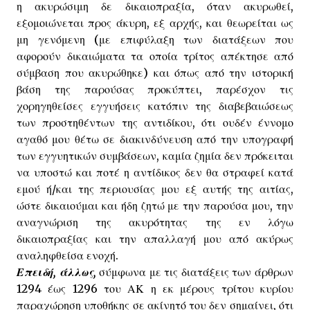
η ακυρώσιμη δε δικαιοπραξία, όταν ακυρωθεί,
εξομοιώνεται προς άκυρη, εξ αρχής, και θεωρείται ως
μη γενόμενη (με επιφύλαξη των διατάξεων που
αφορούν δικαιώματα τα οποία τρίτος απέκτησε από
σύμβαση που ακυρώθηκε) και όπως από την ιστορική
βάση της παρούσας προκύπτει, παρέσχον τις
χορηγηθείσες εγγυήσεις κατόπιν της διαβεβαιώσεως
των προστηθέντων της αντιδίκου, ότι ουδέν έννομο
αγαθό μου θέτω σε διακινδύνευση από την υπογραφή
των εγγυητικών συμβάσεων, καμία ζημία δεν πρόκειται
να υποστώ και ποτέ η αντίδικος δεν θα στραφεί κατά
εμού ή/και της περιουσίας μου εξ αυτής της αιτίας,
ώστε δικαιούμαι και ήδη ζητώ με την παρούσα μου, την
αναγνώριση της ακυρότητας της εν λόγω
δικαιοπραξίας και την απαλλαγή μου από ακύρως
αναληφθείσα ενοχή.
Επειδή, άλλως,
σύμφωνα με τις διατάξεις των άρθρων
1294 έως 1296 του ΑΚ η εκ μέρους τρίτου κυρίου
παραχώρηση υποθήκης σε ακίνητό του δεν σημαίνει, ότι