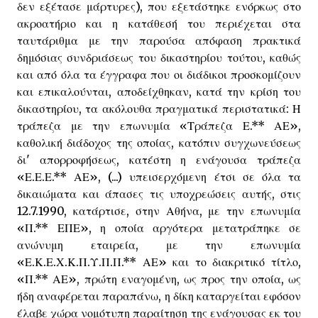
δεν εξέτασε μάρτυρες), που εξετάστηκε ενόρκως στο
ακροατήριο και η κατάθεσή του περιέχεται στα
ταυτάριθμα με την παρούσα απόφαση πρακτικά
δημόσιας συνδριάσεως του δικαστηρίου τούτου, καθώς
και από όλα τα έγγραφα που οι διάδικοι προσκομίζουν
και επικαλούνται, αποδείχθηκαν, κατά την κρίση του
δικαστηρίου, τα ακόλουθα πραγματικά περιστατικά: Η
τράπεζα με την επωνυμία «Τράπεζα Ε.** ΑΕ»,
καθολική διάδοχος της οποίας, κατόπιν συγχωνεύσεως
δι' απορροφήσεως, κατέστη η ενάγουσα τράπεζα
«Ε.Ε.Ε.** ΑΕ», (...) υπεισερχόμενη έτσι σε όλα τα
δικαιώματα και άπασες τις υποχρεώσεις αυτής, στις
12.7.1990, κατάρτισε, στην Αθήνα, με την επωνυμία
«Π.** ΕΠΕ», η οποία αργότερα μετατράπηκε σε
ανώνυμη εταιρεία, με την επωνυμία
«Ε.Κ.Ε.Χ.Κ.Π.Υ.Π.Π.** ΑΕ» και το διακριτικό τίτλο,
«Π.** ΑΕ», πρώτη εναγομένη, ως προς την οποία, ως
ήδη αναφέρεται παραπάνω, η δίκη καταργείται εφόσον
έλαβε χώρα νομότυπη παραίτηση της ενάγουσας εκ του