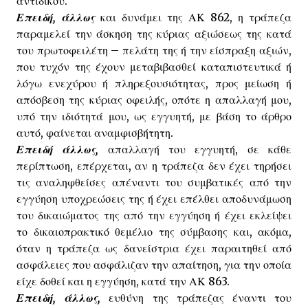
αντιδίκου.
Επειδή, άλλως
και δυνάμει της ΑΚ 862, η τράπεζα
παραμελεί την άσκηση της κύριας αξιώσεως της κατά
του πρωτοφειλέτη – πελάτη της ή την είσπραξη αξιών,
που τυχόν της έχουν μεταβιβασθεί καταπιστευτικά ή
λόγω ενεχύρου ή πληρεξουσιότητας, προς μείωση ή
απόσβεση της κύριας οφειλής, οπότε η απαλλαγή μου,
υπό την ιδιότητά μου, ως εγγυητή, με βάση το άρθρο
αυτό, φαίνεται αναμφισβήτητη.
Επειδή άλλως,
απαλλαγή του εγγυητή, σε κάθε
περίπτωση, επέρχεται, αν η τράπεζα δεν έχει τηρήσει
τις αναληφθείσες απέναντι του συμβατικές από την
εγγύηση υποχρεώσεις της ή έχει επέλθει αποδυνάμωση
του δικαιώματος της από την εγγύηση ή έχει εκλείψει
το δικαιοπρακτικό θεμέλιο της σύμβασης και, ακόμα,
όταν η τράπεζα ως δανείστρια έχει παραιτηθεί από
ασφάλειες που ασφάλιζαν την απαίτηση, για την οποία
είχε δοθεί και η εγγύηση, κατά την ΑΚ 863.
Επειδή, άλλως,
ευθύνη της τράπεζας έναντι του