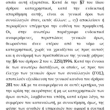
οποία αυτή εξαρτάται. Κατά δε την §7 του ίδιου
άρθρου καταχρηστικοί, κατά την ενδεικτική
απαρίθμηση αυτής, είναι οι γενικοί όροι των
συναλλαγών όταν, εκτός άλλων: ... ιγ) αποκλείουν ή
περιορίζουν υπέρμετρα την ευθύνη του προμηθευτή.
Οι, στην ανωτέρω παράγραφο ενδεικτικά
αναφερόμενες, περιπτώσεις γενικών όρων,
θεωρούνται άνευ ετέρου από το νόμο ως
καταχρηστικοί, χωρίς να χρειάζεται ως προς αυτούς
και η συνδρομή των προϋποθέσεων της γενικής ρήτρας
της §6 του άρθρου 2 του ν. 2251/1994. Κατά την έννοια
δε των ανωτέρω διατάξεων, οι οποίες, ως προς τον
έλεγχο των γενικών όρων των συναλλαγών (ΓΟΣ),
αποτελούν εξειδίκευση του γενικού κανόνα του άρθρου
281 του ΑΚ με τα αναφερόμενα σε αυτές κριτήρια, για
την κρίση της ακυρότητας ή μη ως καταχρηστικών των
όρων αυτών, λαμβάνεται υπόψη, κατά κύριο λόγο, το
συμφέρον του καταναλωτή, με συνεκτίμηση, όμως, της
φύσης των αγαθών ή υπηρεσιών που αφορά η σχετική