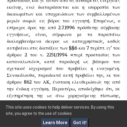
προστασίας και γι' αυτόν από τις αυθαίρετες ενέργειες
εκείνης, ενώ διαταράσσεται και η ισορροπία των
δικαιωμάτων και υποχρεώσεων των συμβαλλομένων
μερών σαφώς εις βάρος του εγγυητή. Επομένως, ο
επίμαχος όρος της από 2.7.1996 πρόσθετης σύμβασης
εγγυήσεως, είναι, σύμφωνα με τα παραπάνω
διαλαμβανόμενα άκυρος ως καταχρηστικός, καθώς
αντιβαίνει στις διατάξεις των §§6 και 7 περίπτ. ιγ' του
άρθρου 2 του ν. 2251/1994 «περί προστασίας των
καταναλωτών», κατά παραδοχή ως βάσιμου του
σχετικού ισχυρισμού που προβάλει η εναγομένη.
Συνακόλουθα, παραδεκτά αυτή προβάλει την, εκ του
άρθρου 862 του ΑΚ, ένσταση ελευθερώσεώς της από
την ένδικη εγγύηση. Περαιτέρω, αποδείχθηκε ότι, σε
εξυπηρέτηση της ως άνω χορηγούμενης πίστωσης,
ανοίχθηκε στην πιστοδότρια τράπεζα ο με αριθμό **
This site uses cookies to help deliver services. By using this
λογαριασμός, ο οποίος κινήθηκε κανονικά μέχρι τον
site, you agree to the use of cookies.
Ιούνιο του 1996, οπότε και το πρώτον παρατηρήθηκε μη
καταχώρηση πληρωμών στον ως άνω λογαριασμό εκ
Learn More
Got it!