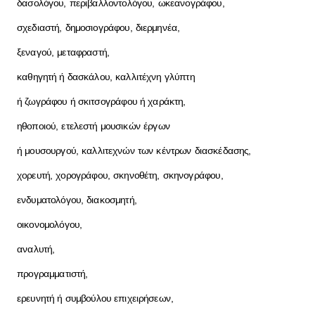
δασολόγου, περιβαλλοντολόγου, ωκεανογράφου,
σχεδιαστή, δημοσιογράφου, διερμηνέα,
ξεναγού, μεταφραστή,
καθηγητή ή δασκάλου, καλλιτέχνη γλύπτη
ή ζωγράφου ή σκιτσογράφου ή χαράκτη,
ηθοποιού, ετελεστή μουσικών έργων
ή μουσουργού, καλλιτεχνών των κέντρων διασκέδασης,
χορευτή, χορογράφου, σκηνοθέτη, σκηνογράφου,
ενδυματολόγου, διακοσμητή,
οικονομολόγου,
αναλυτή,
προγραμματιστή,
ερευνητή ή συμβούλου
επιχειρήσεων,