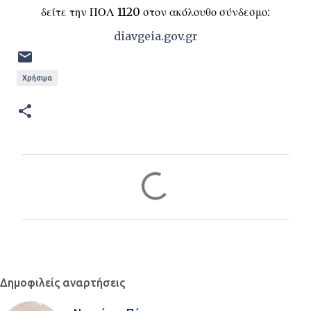
δείτε την ΠΟΛ 1120 στον ακόλουθο σύνδεσμο:
diavgeia.gov.gr
Χρήσιμα
Σ
χ
ό
λ
ι
α
Δημοφιλείς αναρτήσεις