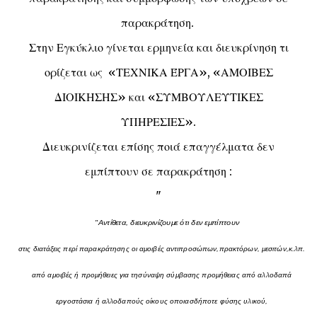
παρακράτηση.
Στην Εγκύκλιο γίνεται ερμηνεία και διευκρίνηση τι
ορίζεται ως «ΤΕΧΝΙΚΑ ΈΡΓΑ», «ΑΜΟΙΒΕΣ
ΔΙΟΙΚΗΣΗΣ» και «ΣΥΜΒΟΥΛΕΥΤΙΚΕΣ
ΥΠΗΡΕΣΙΕΣ».
Διευκρινίζεται επίσης ποιά επαγγέλματα δεν
εμπίπτουν σε παρακράτηση :
"
"Αντίθετα, διευκρινίζουμε ότι δεν εμπίπτουν
στις διατάξεις περί παρακράτησης οι αμοιβές αντιπροσώπων,πρακτόρων, μεσιτών,κ.λπ.
από αμοιβές ή προμήθειες για τησύναψη σύμβασης προμήθειας από αλλοδαπά
εργοστάσια ή αλλοδαπούς οίκους οποιασδήποτε φύσης υλικού,