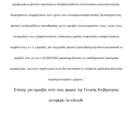
μεταφορέων,μεσιτών,πρακτόρων,διαμεσολαβητών,εκτελωνιστών,φωτορεπόρτερ,
διαφημιστών,επιχειρήσεων που έχουν σαν αντικείμενοασφαλιστικές δραστηριότητες,
εφόσον αυτέςεκδίδουν εκκαθαρίσεις με τις αμοιβές τωνσυνεργατών τους, προς τους
συνεργάτες τους (ασφαλιστικούς πράκτορες,μεσίτες ασφαλίσεων,ασφαλιστικούς
συμβούλους κ.τ.λ.),αμοιβές για υπηρεσίες φασόν,προώθησηςπροϊόντωνκαιγενικά οι
αμοιβές που με τον ν.2238/1994 χαρακτηρίζονταν ως εισόδημααπό εμπορικές
επιχειρήσεις, και στην περίπτωση αυτή δεν απαιτείται η υποβολή μηδενικήςδήλωσης
παρακρατούμενου φόρου."
Επίσης για αμοιβές από τους φορείς της Γενικής Κυβέρνησης
αναφέρει τα κάτωθι
: