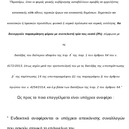
"Περαιτέρω, όταν οι φορείς γενικής κυβέρνησης καταβάλλουν αμοιβές σε εργολήπτες
κατασκευής κάθε είδους τεχνικών έργων και ενοικιαστές δημόσιων, δημοτικών και
κοινοτικών ή λιμενικών προσόδων, φυσικά ή νομικά πρόσωπα και νομικές οντότητες,
θα
διενεργούν παρακράτηση φόρου με συντελεστή τρία τοις εκατό (3%)
, σύμφωνα με
τις
διατάξεις του δεύτερου εδαφίου της περ. δ ́ της παρ. 1 του άρθρου 64 του ν.
4172/2013, όπως ισχύει μετά την τροποποίησή του με τις διατάξεις της υποπερίπτωσης
β ́ της περίπτωσης 16 της υποπαραγράφου Δ1 της παραγράφου Δ του άρθρου
πρώτου του ν. 4254/2014, και όχι βάσει των διατάξεων της παρ. 2 του άρθρου 64."
Ως προς τα ποια επαγγέλματα είναι υπόχρεα αναφέρει :
" Ενδεικτικά αναφέρονται οι υπόχρεοι απεικόνισης συναλλαγών
που ασκούν ατομικά το επάγγελμα του