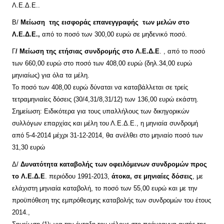
Λ.Ε.Δ.Ε..
Β/
Μείωση της εισφοράς επανεγγραφής των μελών στο
Λ.Ε.Δ.Ε.,
από το ποσό των 300,00 ευρώ σε μηδενικό ποσό.
Γ
/ Μείωση της ετήσιας συνδρομής στο Λ.Ε.Δ.Ε
. , από το ποσό
των 660,00 ευρώ στο ποσό των 408,00 ευρώ (δηλ.34,00 ευρώ
μηνιαίως) για όλα τα μέλη.
Το ποσό των 408,00 ευρώ δύναται να καταβάλλεται σε τρείς
τετραμηνιαίες δόσεις (30/4,31/8,31/12) των 136,00 ευρώ εκάστη.
Σημείωση: Ειδικότερα για τους υπαλλήλους των δικηγορικών
συλλόγων επαρχίας και μέλη του Λ.Ε.Δ.Ε., η μηνιαία συνδρομή
από 5-4-2014 μέχρι 31-12-2014, θα ανέλθει στο μηνιαίο ποσό των
31,30 ευρώ
Δ/
Δυνατότητα καταβολής των οφειλόμενων συνδρομών προς
το Λ.Ε.Δ.Ε
. περιόδου 1991-2013,
άτοκα, σε μηνιαίες δόσεις
, με
ελάχιστη μηνιαία καταβολή, το ποσό των 55,00 ευρώ και με την
προϋπόθεση της εμπρόθεσμης καταβολής των συνδρομών του έτους
2014.,