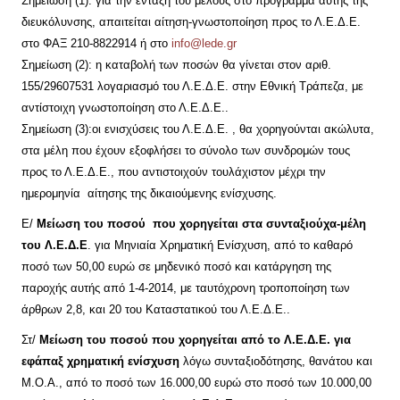
Σημείωση (1): για την ένταξη του μέλους στο πρόγραμμα αυτής της
διευκόλυνσης, απαιτείται αίτηση-γνωστοποίηση προς το Λ.Ε.Δ.Ε.
στο ΦΑΞ 210-8822914 ή στο
info@lede.gr
Σημείωση (2): η καταβολή των ποσών θα γίνεται στον αριθ.
155/29607531 λογαριασμό του Λ.Ε.Δ.Ε. στην Εθνική Τράπεζα, με
αντίστοιχη γνωστοποίηση στο Λ.Ε.Δ.Ε..
Σημείωση (3):οι ενισχύσεις του Λ.Ε.Δ.Ε. , θα χορηγούνται ακώλυτα,
στα μέλη που έχουν εξοφλήσει το σύνολο των συνδρομών τους
προς το Λ.Ε.Δ.Ε., που αντιστοιχούν τουλάχιστον μέχρι την
ημερομηνία αίτησης της δικαιούμενης ενίσχυσης.
Ε/
Μείωση του ποσού που χορηγείται στα συνταξιούχα-μέλη
του Λ.Ε.Δ.Ε
. για Μηνιαία Χρηματική Ενίσχυση, από το καθαρό
ποσό των 50,00 ευρώ σε μηδενικό ποσό και κατάργηση της
παροχής αυτής από 1-4-2014, με ταυτόχρονη τροποποίηση των
άρθρων 2,8, και 20 του Καταστατικού του Λ.Ε.Δ.Ε..
Στ/
Μείωση του ποσού που χορηγείται από το Λ.Ε.Δ.Ε. για
εφάπαξ χρηματική ενίσχυση
λόγω συνταξιοδότησης, θανάτου και
Μ.Ο.Α., από το ποσό των 16.000,00 ευρώ στο ποσό των 10.000,00