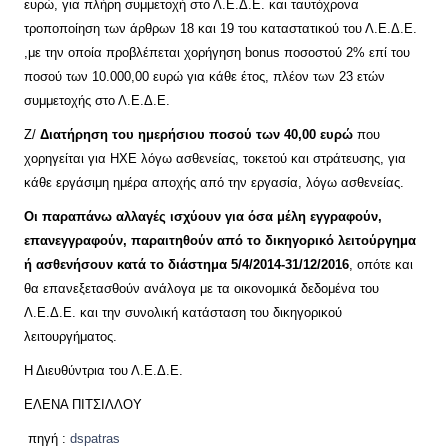
ευρώ, για πλήρη συμμετοχή στο Λ.Ε.Δ.Ε. και ταυτόχρονα
τροποποίηση των άρθρων 18 και 19 του καταστατικού του Λ.Ε.Δ.Ε.
,με την οποία προβλέπεται χορήγηση bonus ποσοστού 2% επί του
ποσού των 10.000,00 ευρώ για κάθε έτος, πλέον των 23 ετών
συμμετοχής στο Λ.Ε.Δ.Ε.
Ζ/
Διατήρηση του ημερήσιου ποσού των 40,00 ευρώ
που
χορηγείται για ΗΧΕ λόγω ασθενείας, τοκετού και στράτευσης, για
κάθε εργάσιμη ημέρα αποχής από την εργασία, λόγω ασθενείας.
Οι παραπάνω αλλαγές ισχύουν για όσα μέλη εγγραφούν,
επανεγγραφούν, παραιτηθούν από το δικηγορικό λειτούργημα
ή ασθενήσουν κατά το διάστημα 5/4/2014-31/12/2016
, οπότε και
θα επανεξετασθούν ανάλογα με τα οικονομικά δεδομένα του
Λ.Ε.Δ.Ε. και την συνολική κατάσταση του δικηγορικού
λειτουργήματος.
Η Διευθύντρια του Λ.Ε.Δ.Ε.
ΕΛΕΝΑ ΠΙΤΣΙΛΛΟΥ
πηγή :
dspatras