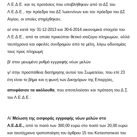
Λ.Ε.Δ.Ε. και τις προτάσεις που υποβλήθηκαν από το ΔΣ του
Λ.Ε.Δ.Ε., την πρόεδρο του ΔΣ Ιωαννίνων και τον πρόεδρο του ΔΣ
Αιγίου, οι οποίες στηρίχθηκαν,
α/ στα κατά την 31-12-2013 και 30-6-2014 οικονομικά στοιχεία του
Λ.Ε.Δ.Ε., από τα οποία προκύπτει θετικό ισοζύγιο πληρωμών, αλλά
ταυτόχρονα και οφειλές συνδρομών από τα μέλη, λόγω αδυναμίας
τους προς πληρωμή
β/ στον μειωμένο ρυθμό εγγραφής νέων μελών
γ/ στην προσπάθεια διατήρησης αυτού του Σωματείου, που επί 23
έτη είναι το βήμα και η φωνή των Δικηγόρων της Επαρχίας,
αποφάσισε τα ακόλουθα
, που αποτελούσαν και πρόταση του Δ.Σ.
του Λ.Ε.Δ.Ε.:
Α/
Μείωση της εισφοράς εγγραφής νέων μελών στο
Λ.Ε.Δ.Ε.,
από το ποσό των 300,00 ευρώ στο ποσό των 20,00 ευρώ
και ταυτόχρονα τροποποίηση του άρθρου 15 του Καταστατικού του