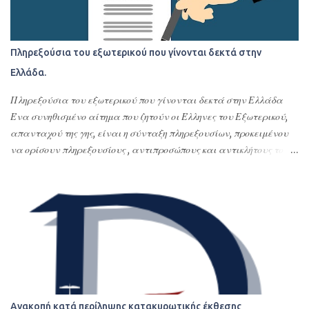
Πληρεξούσια του εξωτερικού που γίνονται δεκτά στην
Ελλάδα.
Πληρεξούσια του εξωτερικού που γίνονται δεκτά στην Ελλάδα
Ένα συνηθισμένο αίτημα που ζητούν οι Έλληνες του Εξωτερικού,
απανταχού της γης, είναι η σύνταξη πληρεξουσίων, προκειμένου
να ορίσουν πληρεξουσίους , αντιπροσώπους και αντικλήτους τους
στην Ελλάδα. Σκοπός της σύνταξης αυτών των
συμβολαιογραφικών πληρεξουσίων είναι η διεκπεραίωση νομικών
υποθέσεων τους στην Ελλάδα ή οποιασδήποτε εκπροσώπησης –
αντιπροσώπευσης τους στην Ελλάδα. Με τα πληρεξούσια αυτά
ορίζουν εντολοδόχους τους με συγκεκριμένες εντολές φιλικά ή
συγγενικά τους πρόσωπα ή το σπουδαιότερο και δέον γενέσθαι
επαγγελματίες, όπως δικηγόρους, λογιστές ή πολιτικούς μηχανικούς
ή όλα αυτά τα αναφερόμενα πρόσωπα. Τα πληρεξούσια αυτά
δίνονται συνήθως για αποδοχές κληρονομιών, τακτοποίηση
Ανακοπή κατά περίληψης κατακυρωτικής έκθεσης