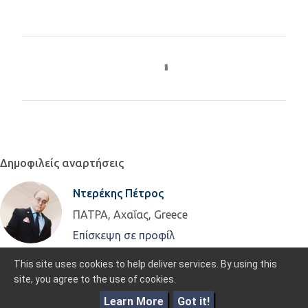
Σ
χ
ό
λ
ι
α
Δημοφιλείς αναρτήσεις
Ντερέκης Πέτρος
ΠΑΤΡΑ, Αχαΐας, Greece
Επίσκεψη σε προφίλ
Από το Blogger
This site uses cookies to help deliver services. By using this
site, you agree to the use of cookies.
helleniclawyer- ΕΛΛΗΝΑΣ ΔΙΚΗΓΟΡΟΣ
Learn More
Got it!