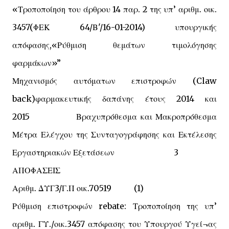
«Τροποποίηση του άρθρου 14 παρ. 2 της υπ’ αριθμ. οικ.
3457(ΦΕΚ 64/Β'/16-01-2014) υπουργικής
απόφασης,«Ρύθμιση θεμάτων τιμολόγησης
φαρμάκων»”
Μηχανισμός αυτόματων επιστροφών (
Claw
back
)φαρμακευτικής δαπάνης έτους 2014 και
2015 Βραχυπρόθεσμα και Μακροπρόθεσμα
Μέτρα Ελέγχου της Συνταγογράφησης και Εκτέλεσης
Εργαστηριακών Εξετάσεων 3
ΑΠΟΦΑΣΕΙΣ
Αριθμ. ΔΥΓ3/Γ.Π οικ.70519 (1)
Ρύθμιση επιστροφών
rebate
: Τροποποίηση της υπ’
αριθμ. ΓΥ./οικ.3457 απόφασης του Υπουργού Υγεί¬ας