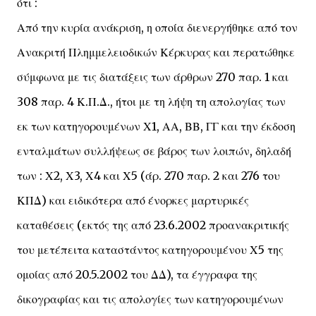
ότι :
Από την κυρία ανάκριση, η οποία διενεργήθηκε από τον
Ανακριτή Πλημμελειοδικών Κέρκυρας και περατώθηκε
σύμφωνα με τις διατάξεις των άρθρων 270 παρ. 1 και
308 παρ. 4 Κ.Π.Δ., ήτοι με τη λήψη τη απολογίας των
εκ των κατηγορουμένων Χ1, ΑΑ, ΒΒ, ΓΓ και την έκδοση
ενταλμάτων συλλήψεως σε βάρος των λοιπών, δηλαδή
των : Χ2, Χ3, Χ4 και Χ5 (άρ. 270 παρ. 2 και 276 του
ΚΠΔ) και ειδικότερα από ένορκες μαρτυρικές
καταθέσεις (εκτός της από 23.6.2002 προανακριτικής
του μετέπειτα καταστάντος κατηγορουμένου Χ5 της
ομοίας από 20.5.2002 του ΔΔ), τα έγγραφα της
δικογραφίας και τις απολογίες των κατηγορουμένων