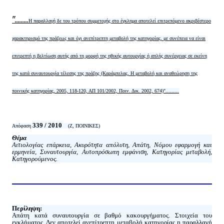
".........
Η παραλλαγή δε του τρόπου συμμετοχής στο έγκλημα αποτελεί επιτρεπόμενο ακριβέστερο
χαρακτηρισμό της πράξεως και όχι ανεπίτρεπτη μεταβολή της κατηγορίας, με συνέπεια να είναι
επιτρεπτή η βελτίωση αυτής από τη μορφή της ηθικής αυτουργίας ή απλής συνέργειας σε εκείνη
της κατά συναυτουργία τέλεσης της πράξης (Καράμπελας, Η μεταβολή και αναθεώρηση της
ποινικής κατηγορίας, 2005, 118-120, ΑΠ 101/2002, Ποιν. Δικ. 2002, 674)".........
339 / 2010
Απόφαση
(Ζ, ΠΟΙΝΙΚΕΣ)
Θέμα
Αιτιολογίας επάρκεια, Ακυρότητα απόλυτη, Απάτη, Νόμου εφαρμογή και
ερμηνεία, Συναυτουργία, Αυτοπρόσωπη εμφάνιση, Κατηγορίας μεταβολή,
Κατηγορούμενος.
Περίληψη:
Απάτη κατά συναυτουργία σε βαθμό κακουργήματος. Στοιχεία του
εγκλήματος. Δεν αποτελεί ανεπίτρεπτη μεταβολή κατηγορίας η παραλλαγή