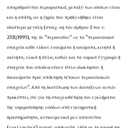
απαριθμούνται περιοριστικά, μεταξύ των οποίων είναι
και η απάτη, αν η ζημία που πρoξενήθηκε είναι
ιδιαίτερα μεγάλη (στοιχ. αη του άρθρου 1 του ν.
2331/1995), της δε "περιουσίας" ως τα "περιουσιακά
στοιχεία κάθε είδους ενσώματα ή ασώματα, κινητά ή
ακίνητα, υλικά ή άϋλα, καθώς και τα νομικά έγγραφα ή
στοιχεία που αποδεικνύουν τίτλο ιδιοκτησίας ή
δικαιώματα προς απόκτηση τέτοιων περιουσιακών
στοιχείων". Από τη διατύπωση των διατάξεων αυτών
προκύπτει, ότι για τη στοιχειοθέτηση του εγκλήματος
της νομιμοποίησης εσόδων από εγκληματική
δραστηριότητα, αντικειμενικά μεν απαιτείται
(εναλλακτικά) αγορά, απόκρυψη, λήψη με τη μορφή της