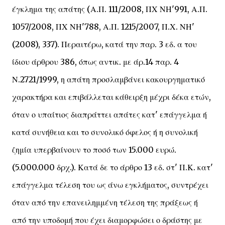
έγκλημα της απάτης (Α.Π. 111/2008, ΠΧ ΝΗ'991, Α.Π.
1057/2008, ΠΧ ΝΗ'788, Α.Π. 1215/2007, Π.Χ. ΝΗ'
(2008), 337). Περαιτέρω, κατά την παρ. 3 εδ. α του
ίδιου άρθρου 386, όπως αντικ. με άρ.14 παρ. 4
Ν.2721/1999, η απάτη προσλαμβάνει κακουργηματικό
χαρακτήρα και επιβάλλεται κάθειρξη μέχρι δέκα ετών,
όταν ο υπαίτιος διαπράττει απάτες κατ' επάγγελμα ή
κατά συνήθεια και το συνολικό όφελος ή η συνολική
ζημία υπερβαίνουν το ποσό των 15.000 ευρώ.
(5.000.000 δρχ.). Κατά δε το άρθρο 13 εδ. στ' Π.Κ. κατ'
επάγγελμα τέλεση του ως άνω εγκλήματος, συντρέχει
όταν από την επανειλημμένη τέλεση της πράξεως ή
από την υποδομή που έχει διαμορφώσει ο δράστης με