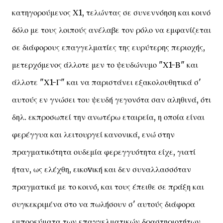
κατηγορούμενος Χ1, τελώντας σε συνεννόηση και κοινό
δόλο με τους λοιπούς ανέλαβε τον ρόλο να εμφανίζεται
σε διάφορους επαγγελματίες της ευρύτερης περιοχής,
μετερχόμενος άλλοτε μεν το ψευδώνυμο "Χ1-Β" και
άλλοτε "Χ1-Γ" και να παριστάνει εξακολουθητικά σ'
αυτούς εν γνώσει του ψευδή γεγονότα σαν αληθινά, ότι
δηλ. εκπροσωπεί την ανωτέρω εταιρεία, η οποία είναι
φερέγγυα και λειτουργεί κανονικά, ενώ στην
πραγματικότητα ουδεμία φερεγγυότητα είχε, γιατί
ήταν, ως ελέχθη, εικοvική και δεν συναλλασσόταν
πραγματικά με το κοινό, και τους έπειθε σε πράξη και
συγκεκριμένα στο να πωλήσουν σ' αυτούς διάφορα
εμπορεύματα των επαγγελματικών δραστηριοτήτων