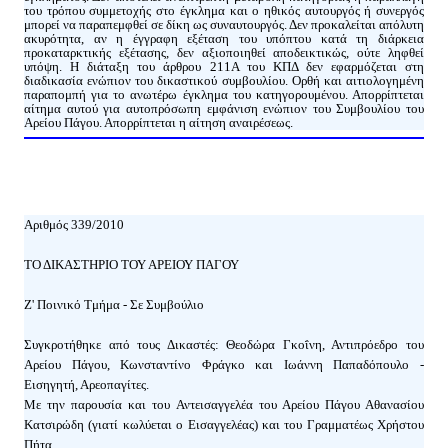
του τρόπου συμμετοχής στο έγκλημα και ο ηθικός αυτουργός ή συνεργός
μπορεί να παραπεμφθεί σε δίκη ως συναυτουργός. Δεν προκαλείται απόλυτη
ακυρότητα, αν η έγγραφη εξέταση του υπόπτου κατά τη διάρκεια
προκαταρκτικής εξέτασης, δεν αξιοποιηθεί αποδεικτικώς, ούτε ληφθεί
υπόψη. Η διάταξη του άρθρου 211Α του ΚΠΔ δεν εφαρμόζεται στη
διαδικασία ενώπιον του δικαστικού συμβουλίου. Ορθή και αιτιολογημένη
παραπομπή για το ανωτέρω έγκλημα του κατηγορουμένου. Απορρίπτεται
αίτημα αυτού για αυτοπρόσωπη εμφάνιση ενώπιον του Συμβουλίου του
Αρείου Πάγου. Απορρίπτεται η αίτηση αναιρέσεως.
Αριθμός 339/2010
ΤΟ ΔΙΚΑΣΤΗΡΙΟ ΤΟΥ ΑΡΕΙΟΥ ΠΑΓΟΥ
Ζ' Ποινικό Τμήμα - Σε Συμβούλιο
Συγκροτήθηκε από τους Δικαστές: Θεοδώρα Γκοΐνη, Αντιπρόεδρο του
Αρείου Πάγου, Κωνσταντίνο Φράγκο και Ιωάννη Παπαδόπουλο -
Εισηγητή, Αρεοπαγίτες.
Με την παρουσία και του Αντεισαγγελέα του Αρείου Πάγου Αθανασίου
Κατσιρώδη (γιατί κωλύεται ο Εισαγγελέας) και του Γραμματέως Χρήστου
Πήτα.