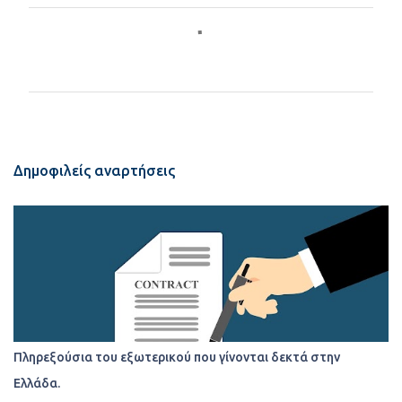
Σ
χ
ό
λ
ι
α
Δημοφιλείς αναρτήσεις
Πληρεξούσια του εξωτερικού που γίνονται δεκτά στην
Ελλάδα.