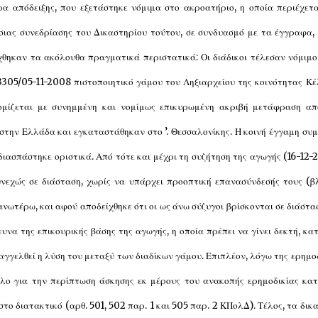
α απόδειξης, που εξετάστηκε νόμιμα στο ακροατήριο, η οποία περιέχετ
ας συνεδρίασης του Δικαστηρίου τούτου, σε συνδυασμό με τα έγγραφα,
ίχθηκαν τα ακόλουθα πραγματικά περιστατικά: Οι διάδικοι τέλεσαν νόμιμ
3305/05-11-2008 πιστοποιητικό γάμου του Ληξιαρχείου της κοινότητας Κ
ομίζεται με συνημμένη και νομίμως επικυρωμένη ακριβή μετάφραση απ
στην Ελλάδα και εγκαταστάθηκαν στο ’. Θεσσαλονίκης. Η κοινή έγγαμη συ
 διασπάστηκε οριστικά. Από τότε και μέχρι τη συζήτηση της αγωγής (16-12-
υνεχώς σε διάσταση, χωρίς να υπάρχει προοπτική επανασύνδεσής τους (β
νωτέρω, και αφού αποδείχθηκε ότι οι ως άνω σύζυγοι βρίσκονται σε διάστα
υνα της επικουρικής βάσης της αγωγής, η οποία πρέπει να γίνει δεκτή, κα
παγγελθεί η λύση του μεταξύ των διαδίκων γάμου. Επιπλέον, λόγω της ερημο
ολο για την περίπτωση άσκησης εκ μέρους του ανακοπής ερημοδικίας κα
 διατακτικό (αρθ. 501, 502 παρ. 1 και 505 παρ. 2 ΚΠολΔ). Τέλος, τα δικ