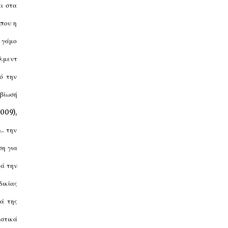
αι στα
 που η
ο γάμο
έλμεντ
ό την
μβίωσή
2009),
λ. την
ση για
τά την
δικίας
τά της
αστικά