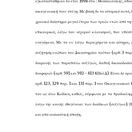
εγκαταστάθηκαν το έτος 1998 στο ’. Θεσσαλονίκης, όπο
οικογενειακή τους στέγη. Με βάση δε το ιστορικό αυτό,
χρονικό διάστημα μεγαλύτερο των τριών ετών από την 
επικουρικά, λόγω του ισχυρού κλονισμού, που υπέσ
εναγόμενο. Με το εν λόγω περιεχόμενο και αίτημα, 
συζήτηση ενώπιον του Δικαστηρίου τούτου (αρθ. 3 παρ. 
διαμονής των παραπάνω συζύγων, διεθνή δικαιοδοσία
διαφορών (αρθ. 591 και 592 - 613 ΚΠολΔ). Είναι δε ορι
αρθ. 123, 129 παρ. 1 και 131 παρ. 1 του Οικογενειακού
του ως άνω Κώδικα, καθώς, σύμφωνα με τα προδιαληφθ
λόγω της κοινής ιθαγένειας των διαδίκων (συζύγων). Π
και από ουσιαστική άποψη.