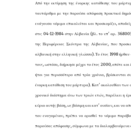
Από την εκτίμηση της ένορκης κατάθεσης του μάρτυρ
ταυτάριθμα με την παρούσα απόφαση πρακτικά δημόσι
ενάγουσα νόμιμα επικαλείται και προσκομίζει, αποδε
στις 04-12-1984 στην Αλβανία (βλ. το υπ' αρ. 36800
της Περιφέρειας Σκόντρα της Αλβανίας, που προσκ
αλβανική στην ελληνική γλώσσα). Το έτος 1998 ήρθαν 
τους, ωστόσο, διήρκησε μέχρι το έτος 2000, οπότε και
ήτοι για περισσότερο από τρία χρόνια, βρίσκονται σ
ένορκη κατάθεση του μάρτυρα). Κατ' ακολουθίαν των α
χρονικό διάστημα άνω των τριών ετών, παρέλκει η έρε
κύρια αυτής βάση, ως βάσιμη και κατ' ουσίαν, και να α
του εναγομένου, πρέπει να ορισθεί το νόμιμο παράβ
παρούσας απόφασης, σύμφωνα με τα διαλαμβανόμενα στο