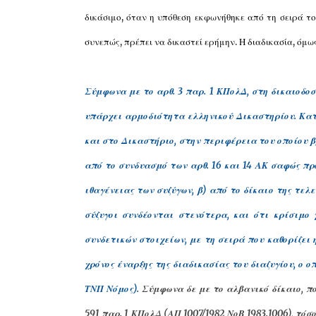
δικάσιμο, όταν η υπόθεση εκφωνήθηκε από τη σειρά το
συνεπώς, πρέπει να δικαστεί ερήμην. Η διαδικασία, όμω
Σύμφωνα με το αρθ. 3 παρ. 1 ΚΠολΔ, στη δικαιοδο
υπάρχει αρμοδιότητα ελληνικού Δικαστηρίου. Κατά
και στο Δικαστήριο, στην περιφέρεια του οποίου β
από το συνδυασμό των αρθ. 16 και 14 ΑΚ σαφώς προ
ιθαγένειας των συζύγων, β) από το δίκαιο της τελε
σύζυγοι συνδέονται στενότερα, και ότι κρίσιμο
συνδετικών στοιχείων, με τη σειρά που καθορίζει η
χρόνος έναρξης της διαδικασίας του διαζυγίου, ο 
ΤΝΠ Νόμος).
Σύμφωνα δε με το αλβανικό δίκαιο, π
591 παρ. 1 ΚΠολΔ (ΑΠ 1007/1982 ΝοΒ 1983.1006), τόσ