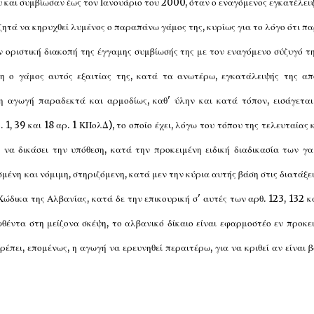
υ και συμβίωσαν έως τον Ιανουάριο του 2000, όταν ο εναγόμενος εγκατέλει
 ζητά να κηρυχθεί λυμένος ο παραπάνω γάμος της, κυρίως για το λόγο ότι π
οριστική διακοπή της έγγαμης συμβίωσής της με τον εναγόμενο σύζυγό τη
τη ο γάμος αυτός εξαιτίας της, κατά τα ανωτέρω, εγκατάλειψής της απ
η αγωγή παραδεκτά και αρμοδίως, καθ' ύλην και κατά τόπον, εισάγετα
1, 39 και 18 αρ. 1 ΚΠολΔ), το οποίο έχει, λόγω του τόπου της τελευταίας 
 να δικάσει την υπόθεση, κατά την προκειμένη ειδική διαδικασία των γ
σμένη και νόμιμη, στηριζόμενη, κατά μεν την κύρια αυτής βάση στις διατάξε
 Κώδικα της Αλβανίας, κατά δε την επικουρική σ' αυτές των αρθ. 123, 132 κ
έντα στη μείζονα σκέψη, το αλβανικό δίκαιο είναι εφαρμοστέο εν προκε
ρέπει, επομένως, η αγωγή να ερευνηθεί περαιτέρω, για να κριθεί αν είναι 