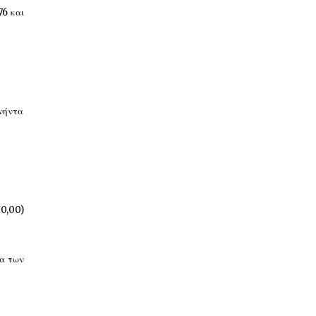
76 και
ενήντα
00,00)
ία των