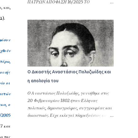
ΠΑΤΡΩΝ ΑΠΟΦΑΣΗ 16/2025 ΤΟ
τακτοποίηση φορολογικών του θεμάτων ή
, και,
ΜΟΝΟΜΕΛΕΣ ΠΡΩΤΟΔΙΚΕΙΟ ΠΑΤΡΩΝ
γενικότερα αφορούν υποθέσεις Ελλήνων
ΕΙΔΙΚΗ ΔΙΑΔΙΚΑΣΙΑ ΠΕΡΙΟΥΣΙΑΚΩΝ
Δ).
ομογενών στην Ελλάδα και στις σχέσεις
ΔΙΑΦΟΡΩΝ ΕΛΛΗΝΙΚΗ ΔΗΜΟΚΡΑΤΙΑ
τους με τη Δημόσια Διοίκηση της Ελλάδας.
ΠΡΩΤΟΔΙΚΕΙΟ ΠΑΤΡΩΝ ΑΠΟΦΑΣΗ 16/2025
Επιπλέον δίνονται προκειμένου να γίνουν
ΤΟ ΜΟΝΟΜΕΛΕΣ ΠΡΩΤΟΔΙΚΕΙΟ ΠΑΤΡΩΝ
φόσον
εγγραφές στους Δήμους της Ελλάδας, να
ΕΙΔΙΚΗ ΔΙΑΔΙΚΑΣΙΑ ΠΕΡΙΟΥΣΙΑΚΩΝ
ανοίξουν οικ...
χθούν
ΔΙΑΦΟΡΩΝ Συγκροτήθηκε από το Δικαστή
Βάιο Τσιανάβα, Πρωτόδικη, και από τη
τέρω,
Γραμματέα Αναστασία Σφουγγάρη.
Ο Δικαστής Αναστάσιος Πολυζωίδης και
οινής
Συνεδρίασε δημόσια στο ακροατήριό του
η απολογία του
οίο οι
στην Πάτρα τη 18η Ιανουάριου 2024, για να
δικάσει την υπόθεση μεταξύ: Του
Ο Αναστάσιος Πολυζωίδης, γεννήθηκε στις
αυτών
ανακόπτοντος: . του . και της ., κατοίκου
20 Φεβρουαρίου 1802 ήταν Έλληνας
ικα, ο
Πειραιά Αττικής, επί της οδού . αρ. ., με
πολιτικός, δημοσιογράφος, συγγραφέας και
Α.Φ.Μ. ..., ο οποίος παραστάθηκε δια της
δικαστικός. Είχε εκλεγεί πληρεξούσιος και
/2005
πληρεξούσιας δικηγόρου του, Βασιλικής
είχε πάρει θέσεις υπουργού Παιδείας,
7 και
Ντερέκη (AM ΔΣ Πατρών: 1321). Των καθ’ ων
νομάρχη, μέλους του Αρείου Πάγου και του
η ανακοπή: α) . του . και της ., κατοίκου
κα της
Συμβουλίου της Επικράτειας στο