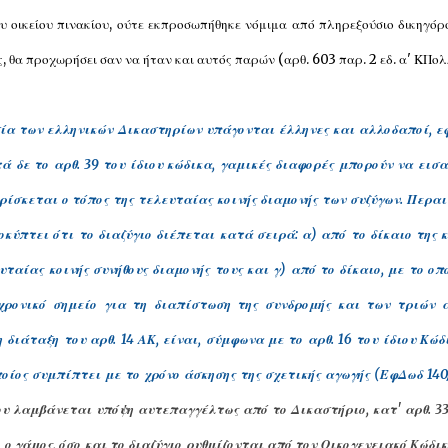
υ οικείου πινακίου, ούτε εκπροσωπήθηκε νόμιμα από πληρεξούσιο δικηγόρο
ς, θα προχωρήσει σαν να ήταν και αυτός παρών (αρθ. 603 παρ. 2 εδ. α' ΚΠολ
σία των ελληνικών Δικαστηρίων υπάγονται έλληνες και αλλοδαποί, ε
 δε το αρθ. 39 του ίδιου κώδικα, γαμικές διαφορές μπορούν να εισα
ρίσκεται ο τόπος της τελευταίας κοινής διαμονής των συζύγων. Περαι
κύπτει ότι το διαζύγιο διέπεται κατά σειρά: α) από το δίκαιο της κ
υταίας κοινής συνήθους διαμονής τους και γ) από το δίκαιο, με το οπ
 χρονικό σημείο για τη διαπίστωση της συνδρομής και των τριών 
 διάταξη του αρθ. 14 ΑΚ, είναι, σύμφωνα με το αρθ. 16 του ίδιου Κώδ
οποίος συμπίπτει με το χρόνο άσκησης της σχετικής αγωγής (ΕφΔωδ 140
ου λαμβάνεται υπόψη αυτεπαγγέλτως από το Δικαστήριο, κατ' αρθ. 33
ο ο γάμος, όσο και το διαζύγιο ρυθμίζονται από τον Οικογενειακό Κώδι