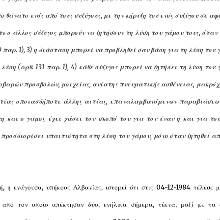
το θάνατο ενός από τους συζύγους, με την κήρυξη του ενός συζύγου σε α
είτε ο άλλος σύζυγος μπορούν να ζητήσουν τη λύση του γάμου τους, όταν
 παρ. 1), 3) η διάσταση μπορεί να προβληθεί σαν βάση για τη λύση του
λύση (αρθ. 131 παρ. 1), 4) κάθε σύζυγος μπορεί να ζητήσει τη λύση του
σοβαρών προσβολών, μοιχείας, ανίατης πνευματικής ασθένειας, μακρόχ
ξαιτίας οποιασδήποτε άλλης αιτίας, επαναλαμβανόμενων παραβιάσεω
τη και ο γάμος έχει χάσει τον σκοπό του για τον έναν ή και για του
α προσδιορίσει υπαιτιότητα στη λύση του γάμου, μόνο όταν ζητηθεί α
, η ενάγουσα, υπήκοος Αλβανίας, ιστορεί ότι στις 04-12-1984 τέλεσε 
, από τον οποίο απέκτησαν δύο, ενήλικα σήμερα, τέκνα, μαζί με τα 