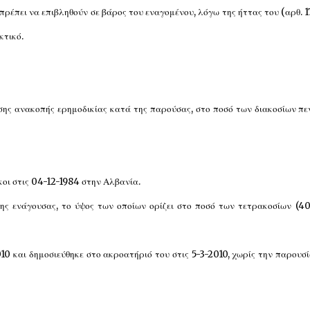
πρέπει να επιβληθούν σε βάρος του εναγομένου, λόγω της ήττας του (αρθ. 1
κτικό.
σης ανακοπής ερημοδικίας κατά της παρούσας, στο ποσό των διακοσίων π
κοι στις 04-12-1984 στην Αλβανία.
της ενάγουσας, το ύψος των οποίων ορίζει στο ποσό των τετρακοσίων (4
10 και δημοσιεύθηκε στο ακροατήριό του στις 5-3-2010, χωρίς την παρουσ