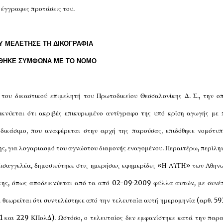
 έγγραφες προτάσεις του.
 ΜΕΛΕΤΗΣΕ ΤΗ ΔΙΚΟΓΡΑΦΙΑ
ΘΗΚΕ ΣΥΜΦΩΝΑ ΜΕ ΤΟ ΝΟΜΟ
του δικαστικού επιμελητή του Πρωτοδικείου Θεσσαλονίκης Δ. Σ., την ο
εικνύεται ότι ακριβές επικυρωμένο αντίγραφο της υπό κρίση αγωγής με
 δικάσιμο, που αναφέρεται στην αρχή της παρούσας, επιδόθηκε νομότυπ
, για λογαριασμό του αγνώστου διαμονής εναγομένου. Περαιτέρω, περίλη
Εισαγγελέα, δημοσιεύτηκε στις ημερήσιες εφημερίδες «Η ΑΥΓΗ» των Αθην
, όπως αποδεικνύεται από τα από 02-09-2009 φύλλα αυτών, με συνέπ
θεωρείται ότι συντελέστηκε από την τελευταία αυτή ημερομηνία (αρθ. 59
αρ. 1 και 229 ΚΠολΔ). Ωστόσο, ο τελευταίος δεν εμφανίστηκε κατά την πα