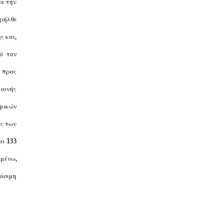
ψε την
αρήλθε
ς και,
ό τον
ι προς
κοινής
αμικών
ις των
αι 133
ιμένω,
βάσιμη