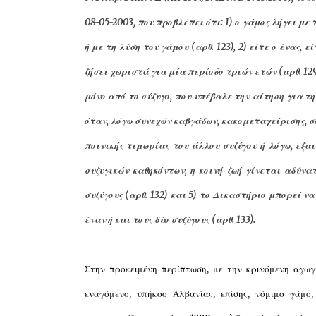
08-05-2003, που προβλέπει ότι: 1) ο γάμος λήγει με 
ή με τη λύση του γάμου (αρθ. 123), 2) είτε ο ένας, 
ζήσει χωριστά για μία περίοδο τριών ετών (αρθ. 129
μόνο από το σύζυγο, που υπέβαλε την αίτηση για τη 
όταν, λόγω συνεχών καβγάδων, κακομεταχείρισης, 
ποινικής τιμωρίας του άλλου συζύγου ή λόγω, ε
συζυγικών καθηκόντων, η κοινή ζωή γίνεται αδύνα
συζύγους (αρθ. 132) και 5) το Δικαστήριο μπορεί ν
έναν ή και τους δύο συζύγους (αρθ. 133).
Στην προκειμένη περίπτωση, με την κρινόμενη αγωγή
εναγόμενο, υπήκοο Αλβανίας, επίσης, νόμιμο γάμο