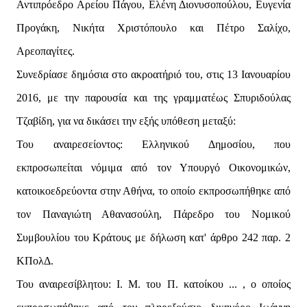
Αντιπρόεδρο Αρείου Πάγου, Ελένη Διονυσοπούλου, Ευγενία
Προγάκη, Νικήτα Χριστόπουλο και Πέτρο Σαλίχο,
Αρεοπαγίτες.
Συνεδρίασε δημόσια στο ακροατήριό του, στις 13 Ιανουαρίου
2016, με την παρουσία και της γραμματέως Σπυριδούλας
Τζαβίδη, για να δικάσει την εξής υπόθεση μεταξύ:
Του αναιρεσείοντος: Ελληνικού Δημοσίου, που
εκπροσωπείται νόμιμα από τον Υπουργό Οικονομικών,
κατοικοεδρεύοντα στην Αθήνα, το οποίο εκπροσωπήθηκε από
τον Παναγιώτη Αθανασούλη, Πάρεδρο του Νομικού
Συμβουλίου του Κράτους με δήλωση κατ' άρθρο 242 παρ. 2
ΚΠολΔ.
Του αναιρεσίβλητου: Ι. Μ. του Π. κατοίκου ... , ο οποίος