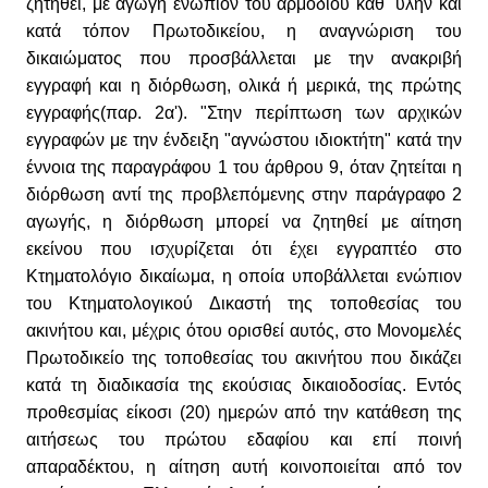
ζητηθεί, με αγωγή ενώπιον του αρμόδιου καθ` ύλην και
κατά τόπον Πρωτοδικείου, η αναγνώριση του
δικαιώματος που προσβάλλεται με την ανακριβή
εγγραφή και η διόρθωση, ολικά ή μερικά, της πρώτης
εγγραφής(παρ. 2α'). "Στην περίπτωση των αρχικών
εγγραφών με την ένδειξη "αγνώστου ιδιοκτήτη" κατά την
έννοια της παραγράφου 1 του άρθρου 9, όταν ζητείται η
διόρθωση αντί της προβλεπόμενης στην παράγραφο 2
αγωγής, η διόρθωση μπορεί να ζητηθεί με αίτηση
εκείνου που ισχυρίζεται ότι έχει εγγραπτέο στο
Κτηματολόγιο δικαίωμα, η οποία υποβάλλεται ενώπιον
του Κτηματολογικού Δικαστή της τοποθεσίας του
ακινήτου και, μέχρις ότου ορισθεί αυτός, στο Μονομελές
Πρωτοδικείο της τοποθεσίας του ακινήτου που δικάζει
κατά τη διαδικασία της εκούσιας δικαιοδοσίας. Εντός
προθεσμίας είκοσι (20) ημερών από την κατάθεση της
αιτήσεως του πρώτου εδαφίου και επί ποινή
απαραδέκτου, η αίτηση αυτή κοινοποιείται από τον