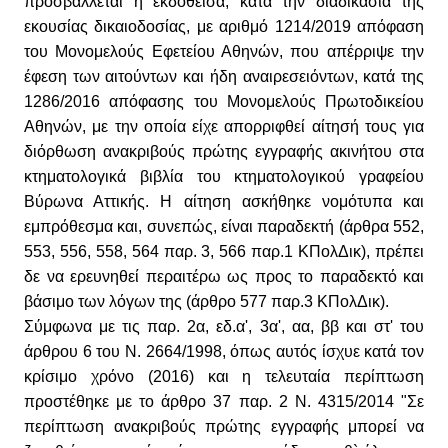
προσβάλλεται η εκδοθείσα, κατά την διαδικασία της
εκουσίας δικαιοδοσίας, με αριθμό 1214/2019 απόφαση
του Μονομελούς Εφετείου Αθηνών, που απέρριψε την
έφεση των αιτούντων και ήδη αναιρεσειόντων, κατά της
1286/2016 απόφασης του Μονομελούς Πρωτοδικείου
Αθηνών, με την οποία είχε απορριφθεί αίτησή τους για
διόρθωση ανακριβούς πρώτης εγγραφής ακινήτου στα
κτηματολογικά βιβλία του κτηματολογικού γραφείου
Βύρωνα Αττικής. Η αίτηση ασκήθηκε νομότυπα και
εμπρόθεσμα και, συνεπώς, είναι παραδεκτή (άρθρα 552,
553, 556, 558, 564 παρ. 3, 566 παρ.1 ΚΠολΔικ), πρέπει
δε να ερευνηθεί περαιτέρω ως προς το παραδεκτό και
βάσιμο των λόγων της (άρθρο 577 παρ.3 ΚΠολΔικ).
Σύμφωνα με τις παρ. 2α, εδ.α', 3α', αα, ββ και στ' του
άρθρου 6 του Ν. 2664/1998, όπως αυτός ίσχυε κατά τον
κρίσιμο χρόνο (2016) και η τελευταία περίπτωση
προστέθηκε με το άρθρο 37 παρ. 2 Ν. 4315/2014 "Σε
περίπτωση ανακριβούς πρώτης εγγραφής μπορεί να