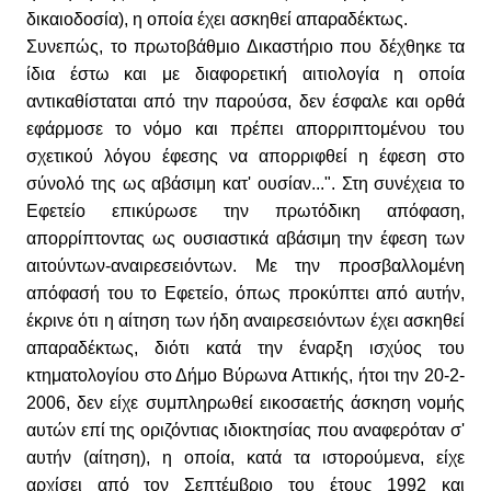
δικαιοδοσία), η οποία έχει ασκηθεί απαραδέκτως.
Συνεπώς, το πρωτοβάθμιο Δικαστήριο που δέχθηκε τα
ίδια έστω και με διαφορετική αιτιολογία η οποία
αντικαθίσταται από την παρούσα, δεν έσφαλε και ορθά
εφάρμοσε το νόμο και πρέπει απορριπτομένου του
σχετικού λόγου έφεσης να απορριφθεί η έφεση στο
σύνολό της ως αβάσιμη κατ' ουσίαν...". Στη συνέχεια το
Εφετείο επικύρωσε την πρωτόδικη απόφαση,
απορρίπτοντας ως ουσιαστικά αβάσιμη την έφεση των
αιτούντων-αναιρεσειόντων. Με την προσβαλλομένη
απόφασή του το Εφετείο, όπως προκύπτει από αυτήν,
έκρινε ότι η αίτηση των ήδη αναιρεσειόντων έχει ασκηθεί
απαραδέκτως, διότι κατά την έναρξη ισχύος του
κτηματολογίου στο Δήμο Βύρωνα Αττικής, ήτοι την 20-2-
2006, δεν είχε συμπληρωθεί εικοσαετής άσκηση νομής
αυτών επί της οριζόντιας ιδιοκτησίας που αναφερόταν σ'
αυτήν (αίτηση), η οποία, κατά τα ιστορούμενα, είχε
αρχίσει από τον Σεπτέμβριο του έτους 1992 και