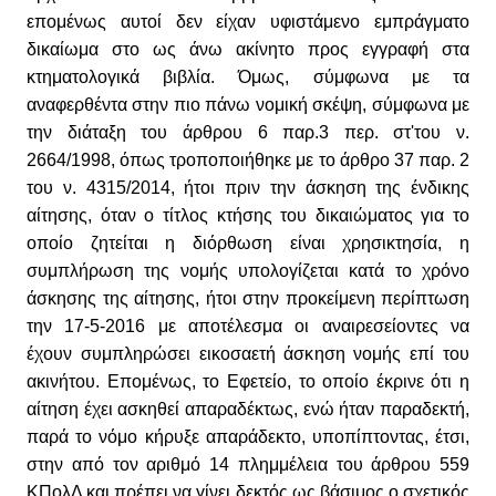
επομένως αυτοί δεν είχαν υφιστάμενο εμπράγματο
δικαίωμα στο ως άνω ακίνητο προς εγγραφή στα
κτηματολογικά βιβλία. Όμως, σύμφωνα με τα
αναφερθέντα στην πιο πάνω νομική σκέψη, σύμφωνα με
την διάταξη του άρθρου 6 παρ.3 περ. στ'του ν.
2664/1998, όπως τροποποιήθηκε με το άρθρο 37 παρ. 2
του ν. 4315/2014, ήτοι πριν την άσκηση της ένδικης
αίτησης, όταν ο τίτλος κτήσης του δικαιώματος για το
οποίο ζητείται η διόρθωση είναι χρησικτησία, η
συμπλήρωση της νομής υπολογίζεται κατά το χρόνο
άσκησης της αίτησης, ήτοι στην προκείμενη περίπτωση
την 17-5-2016 με αποτέλεσμα οι αναιρεσείοντες να
έχουν συμπληρώσει εικοσαετή άσκηση νομής επί του
ακινήτου. Επομένως, το Εφετείο, το οποίο έκρινε ότι η
αίτηση έχει ασκηθεί απαραδέκτως, ενώ ήταν παραδεκτή,
παρά το νόμο κήρυξε απαράδεκτο, υποπίπτοντας, έτσι,
στην από τον αριθμό 14 πλημμέλεια του άρθρου 559
ΚΠολΔ και πρέπει να γίνει δεκτός ως βάσιμος ο σχετικός