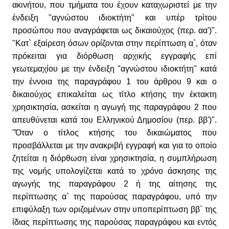
ακινήτου, που τμήματα του έχουν καταχωριστεί με την
ένδειξη "αγνώστου ιδιοκτήτη" και υπέρ τρίτου
προσώπου που αναγράφεται ως δικαιούχος (περ. αα')".
"Κατ` εξαίρεση όσων ορίζονται στην περίπτωση α`, όταν
πρόκειται για διόρθωση αρχικής εγγραφής επί
γεωτεμαχίου με την ένδειξη "αγνώστου ιδιοκτήτη" κατά
την έννοια της παραγράφου 1 του άρθρου 9 και ο
δικαιούχος επικαλείται ως τίτλο κτήσης την έκτακτη
χρησικτησία, ασκείται η αγωγή της παραγράφου 2 που
απευθύνεται κατά του Ελληνικού Δημοσίου (περ. ββ')".
"Όταν ο τίτλος κτήσης του δικαιώματος που
προσβάλλεται με την ανακριβή εγγραφή και για το οποίο
ζητείται η διόρθωση είναι χρησικτησία, η συμπλήρωση
της νομής υπολογίζεται κατά το χρόνο άσκησης της
αγωγής της παραγράφου 2 ή της αίτησης της
περίπτωσης α` της παρούσας παραγράφου, υπό την
επιφύλαξη των οριζομένων στην υποπερίπτωση ββ` της
ίδιας περίπτωσης της παρούσας παραγράφου και εντός