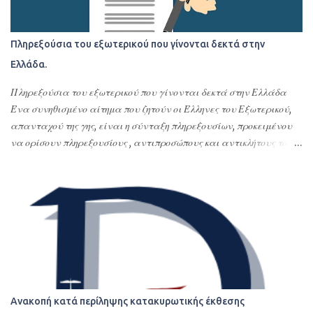
Πληρεξούσια του εξωτερικού που γίνονται δεκτά στην
Ελλάδα.
Πληρεξούσια του εξωτερικού που γίνονται δεκτά στην Ελλάδα
Ένα συνηθισμένο αίτημα που ζητούν οι Έλληνες του Εξωτερικού,
απανταχού της γης, είναι η σύνταξη πληρεξουσίων, προκειμένου
να ορίσουν πληρεξουσίους , αντιπροσώπους και αντικλήτους τους
στην Ελλάδα. Σκοπός της σύνταξης αυτών των
συμβολαιογραφικών πληρεξουσίων είναι η διεκπεραίωση νομικών
υποθέσεων τους στην Ελλάδα ή οποιασδήποτε εκπροσώπησης –
αντιπροσώπευσης τους στην Ελλάδα. Με τα πληρεξούσια αυτά
ορίζουν εντολοδόχους τους με συγκεκριμένες εντολές φιλικά ή
συγγενικά τους πρόσωπα ή το σπουδαιότερο και δέον γενέσθαι
επαγγελματίες, όπως δικηγόρους, λογιστές ή πολιτικούς μηχανικούς
ή όλα αυτά τα αναφερόμενα πρόσωπα. Τα πληρεξούσια αυτά
δίνονται συνήθως για αποδοχές κληρονομιών, τακτοποίηση
Ανακοπή κατά περίληψης κατακυρωτικής έκθεσης
φορολογικών του θεμάτων ή γενικότερα αφορούν υποθέσεις