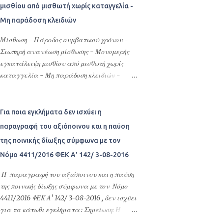
διαδίκων αντιμετωπίζεται προσωρινά,
μισθίου από μισθωτή χωρίς καταγγελία -
σκοπό να βοηθήσει όσους ενδιαφέρονται για
μέχρι να κριθούν οριστικά οι έννομες
την σύνταξη Δικογράφων!!!!
Μη παράδοση κλειδιών
σχέσεις τους, ως προς τις οποίες έχει
ανακύψει έριδα και εφόσον υπάρχει άμεση
Μίσθωση - Πάροδος συμβατικού χρόνου -
και πιεστική ανάγκη [επείγουσα περίπτωση]
Σιωπηρή ανανέωση μίσθωσης - Μονομερής
να ενεργοποιηθούν ως τότε ή ανάλογα να
εγκατάλειψη μισθίου από μισθωτή χωρίς
αδρανοποιηθούν, εν άλω ή εν μέρει, για να
καταγγελία - Μη παράδοση κλειδιών -
αποφευχθεί η δημιουργία αμετάκλητων ή
Υποχρέωση καταβολής καθυστερούμενων
δυσβάστακτων συνεπειών ως προς το
μισθωμάτων - Τοκοφορία - Ένσταση
πιθανολογούμενο αποτέλεσμα της κύριας
καταχρηστικής άσκησης δικαιώματος -
Για ποια εγκλήματα δεν ισχύει η
δίκης. Η ως άνω προσωρινή ρύθμιση
Ένσταση συντρέχοντος πταίσματος -.
παραγραφή του αξιόποινου και η παύση
κατάστασης έχει ευρύτερο αντικείμενο από
της ποινικής δίωξης σύμφωνα με τον
την απλή εξασφάλιση ή διατήρηση του
δικαιώματος με μέτρα ρυθμιστικού
Νόμο 4411/2016 ΦΕΚ Α' 142/ 3-08-2016
χαρακτήρα, αφού μπορεί να αφορά και
Η παραγραφή του αξιόποινου και η παύση
κάθε άλλου είδους ρύθμιση, με την οποία
της ποινικής δίωξης σύμφωνα με τον Νόμο
εξυπηρετούνται οι ανεπίδεκτες αναβολής
4411/2016 ΦΕΚ Α' 142/ 3-08-2016 , δεν ισχύει
έννομες σχέσεις των διαδίκων και
για τα κάτωθι εγκλήματα : Σημείωση: Η
παράλληλα εμπεδώνεται η δικαιϊκή ειρήνη. Η