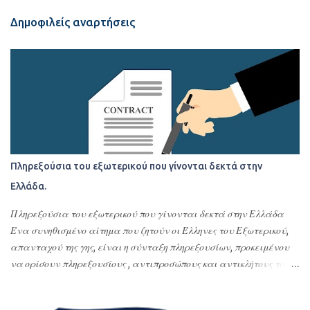
α
Δημοφιλείς αναρτήσεις
Πληρεξούσια του εξωτερικού που γίνονται δεκτά στην
Ελλάδα.
Πληρεξούσια του εξωτερικού που γίνονται δεκτά στην Ελλάδα
Ένα συνηθισμένο αίτημα που ζητούν οι Έλληνες του Εξωτερικού,
απανταχού της γης, είναι η σύνταξη πληρεξουσίων, προκειμένου
να ορίσουν πληρεξουσίους , αντιπροσώπους και αντικλήτους τους
στην Ελλάδα. Σκοπός της σύνταξης αυτών των
συμβολαιογραφικών πληρεξουσίων είναι η διεκπεραίωση νομικών