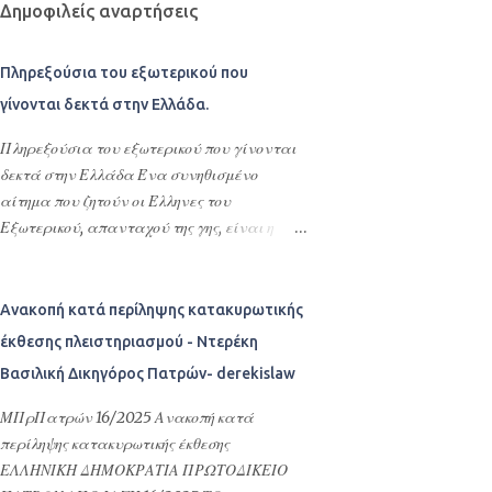
Δημοφιλείς αναρτήσεις
Πληρεξούσια του εξωτερικού που
γίνονται δεκτά στην Ελλάδα.
Πληρεξούσια του εξωτερικού που γίνονται
δεκτά στην Ελλάδα Ένα συνηθισμένο
αίτημα που ζητούν οι Έλληνες του
Εξωτερικού, απανταχού της γης, είναι η
σύνταξη πληρεξουσίων, προκειμένου να
ορίσουν πληρεξουσίους , αντιπροσώπους και
αντικλήτους τους στην Ελλάδα. Σκοπός της
Ανακοπή κατά περίληψης κατακυρωτικής
σύνταξης αυτών των συμβολαιογραφικών
έκθεσης πλειστηριασμού - Ντερέκη
πληρεξουσίων είναι η διεκπεραίωση νομικών
Βασιλική Δικηγόρος Πατρών- derekislaw
υποθέσεων τους στην Ελλάδα ή
οποιασδήποτε εκπροσώπησης –
ΜΠρΠατρών 16/2025 Ανακοπή κατά
αντιπροσώπευσης τους στην Ελλάδα. Με τα
περίληψης κατακυρωτικής έκθεσης
πληρεξούσια αυτά ορίζουν εντολοδόχους
ΕΛΛΗΝΙΚΗ ΔΗΜΟΚΡΑΤΙΑ ΠΡΩΤΟΔΙΚΕΙΟ
τους με συγκεκριμένες εντολές φιλικά ή