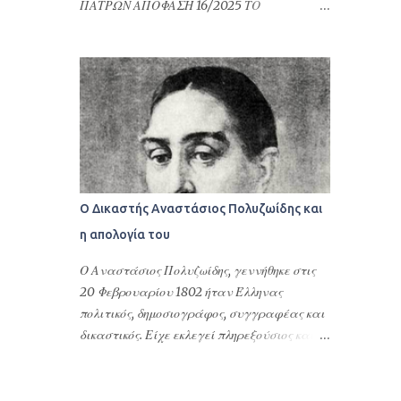
ΠΑΤΡΩΝ ΑΠΟΦΑΣΗ 16/2025 ΤΟ
τακτοποίηση φορολογικών του θεμάτων ή
ΜΟΝΟΜΕΛΕΣ ΠΡΩΤΟΔΙΚΕΙΟ ΠΑΤΡΩΝ
γενικότερα αφορούν υποθέσεις Ελλήνων
ΕΙΔΙΚΗ ΔΙΑΔΙΚΑΣΙΑ ΠΕΡΙΟΥΣΙΑΚΩΝ
ομογενών στην Ελλάδα και στις σχέσεις
ΔΙΑΦΟΡΩΝ ΕΛΛΗΝΙΚΗ ΔΗΜΟΚΡΑΤΙΑ
τους με τη Δημόσια Διοίκηση της Ελλάδας.
ΠΡΩΤΟΔΙΚΕΙΟ ΠΑΤΡΩΝ ΑΠΟΦΑΣΗ 16/2025
Επιπλέον δίνονται προκειμένου να γίνουν
ΤΟ ΜΟΝΟΜΕΛΕΣ ΠΡΩΤΟΔΙΚΕΙΟ ΠΑΤΡΩΝ
εγγραφές στους Δήμους της Ελλάδας, να
ΕΙΔΙΚΗ ΔΙΑΔΙΚΑΣΙΑ ΠΕΡΙΟΥΣΙΑΚΩΝ
ανοίξουν οικ...
ΔΙΑΦΟΡΩΝ Συγκροτήθηκε από το Δικαστή
Βάιο Τσιανάβα, Πρωτόδικη, και από τη
Γραμματέα Αναστασία Σφουγγάρη.
Ο Δικαστής Αναστάσιος Πολυζωίδης και
Συνεδρίασε δημόσια στο ακροατήριό του
η απολογία του
στην Πάτρα τη 18η Ιανουάριου 2024, για να
δικάσει την υπόθεση μεταξύ: Του
Ο Αναστάσιος Πολυζωίδης, γεννήθηκε στις
ανακόπτοντος: . του . και της ., κατοίκου
20 Φεβρουαρίου 1802 ήταν Έλληνας
Πειραιά Αττικής, επί της οδού . αρ. ., με
πολιτικός, δημοσιογράφος, συγγραφέας και
Α.Φ.Μ. ..., ο οποίος παραστάθηκε δια της
δικαστικός. Είχε εκλεγεί πληρεξούσιος και
πληρεξούσιας δικηγόρου του, Βασιλικής
είχε πάρει θέσεις υπουργού Παιδείας,
Ντερέκη (AM ΔΣ Πατρών: 1321). Των καθ’ ων
νομάρχη, μέλους του Αρείου Πάγου και του
η ανακοπή: α) . του . και της ., κατοίκου
Συμβουλίου της Επικράτειας στο