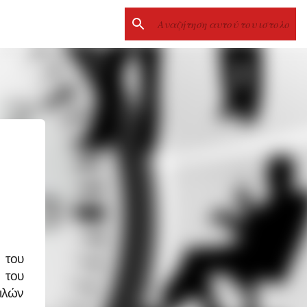
 του
 του
ιλών