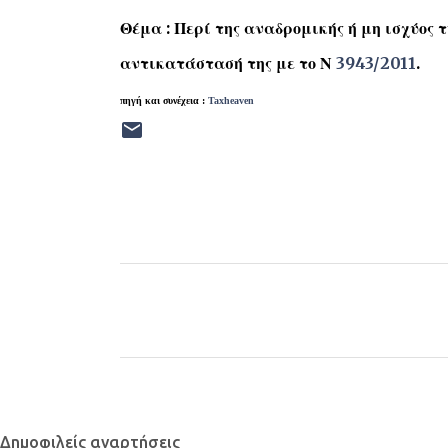
Θέμα : Περί της αναδρομικής ή μη ισχύος τ
αντικατάστασή της με το Ν
3943/2011
.
πηγή και συνέχεια :
Taxheaven
Σ
χ
ό
λ
ι
α
Δημοφιλείς αναρτήσεις