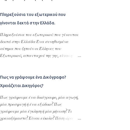
Πληρεξούσια του εξωτερικού που
γίνονται δεκτά στην Ελλάδα.
Πληρεξούσια του εξωτερικού που γίνονται
δεκτά στην Ελλάδα Ένα συνηθισμένο
αίτημα που ζητούν οι Έλληνες του
Εξωτερικού, απανταχού της γης, είναι η
σύνταξη πληρεξουσίων, προκειμένου να
ορίσουν πληρεξουσίους , αντιπροσώπους και
αντικλήτους τους στην Ελλάδα. Σκοπός της
Πως να γράψουμε ένα Δικόγραφο?
σύνταξης αυτών των συμβολαιογραφικών
Χρειάζεται Δικηγόρος?
πληρεξουσίων είναι η διεκπεραίωση νομικών
υποθέσεων τους στην Ελλάδα ή
Πως γράφουμε ένα δικόγραφο, μία αγωγή,
οποιασδήποτε εκπροσώπησης –
μία προσφυγή ή ένα εξώδικο? Πως
αντιπροσώπευσης τους στην Ελλάδα. Με τα
γράφουμε μία έγκληση ή μία μήνυση? Τι
πληρεξούσια αυτά ορίζουν εντολοδόχους
χρειαζόμαστε? Είναι εύκολο? Πόση ώρα
τους με συγκεκριμένες εντολές φιλικά ή
χρειάζεται? Ποια τα απαραίτητα στοιχεία