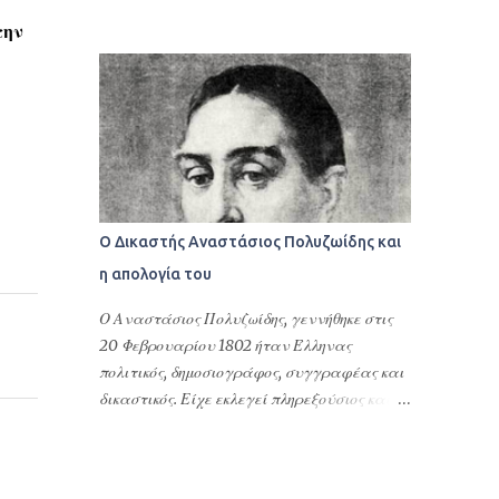
τακτοποίηση φορολογικών του θεμάτων ή
ΜΟΝΟΜΕΛΕΣ ΠΡΩΤΟΔΙΚΕΙΟ ΠΑΤΡΩΝ
γενικότερα αφορούν υποθέσεις Ελλήνων
την
ΕΙΔΙΚΗ ΔΙΑΔΙΚΑΣΙΑ ΠΕΡΙΟΥΣΙΑΚΩΝ
ομογενών στην Ελλάδα και στις σχέσεις
ΔΙΑΦΟΡΩΝ ΕΛΛΗΝΙΚΗ ΔΗΜΟΚΡΑΤΙΑ
τους με τη Δημόσια Διοίκηση της Ελλάδας.
ΠΡΩΤΟΔΙΚΕΙΟ ΠΑΤΡΩΝ ΑΠΟΦΑΣΗ 16/2025
Επιπλέον δίνονται προκειμένου να γίνουν
ΤΟ ΜΟΝΟΜΕΛΕΣ ΠΡΩΤΟΔΙΚΕΙΟ ΠΑΤΡΩΝ
εγγραφές στους Δήμους της Ελλάδας, να
ΕΙΔΙΚΗ ΔΙΑΔΙΚΑΣΙΑ ΠΕΡΙΟΥΣΙΑΚΩΝ
ανοίξουν οικ...
ΔΙΑΦΟΡΩΝ Συγκροτήθηκε από το Δικαστή
Βάιο Τσιανάβα, Πρωτόδικη, και από τη
Γραμματέα Αναστασία Σφουγγάρη.
Ο Δικαστής Αναστάσιος Πολυζωίδης και
Συνεδρίασε δημόσια στο ακροατήριό του
η απολογία του
στην Πάτρα τη 18η Ιανουάριου 2024, για να
δικάσει την υπόθεση μεταξύ: Του
Ο Αναστάσιος Πολυζωίδης, γεννήθηκε στις
ανακόπτοντος: . του . και της ., κατοίκου
20 Φεβρουαρίου 1802 ήταν Έλληνας
Πειραιά Αττικής, επί της οδού . αρ. ., με
πολιτικός, δημοσιογράφος, συγγραφέας και
Α.Φ.Μ. ..., ο οποίος παραστάθηκε δια της
δικαστικός. Είχε εκλεγεί πληρεξούσιος και
πληρεξούσιας δικηγόρου του, Βασιλικής
είχε πάρει θέσεις υπουργού Παιδείας,
Ντερέκη (AM ΔΣ Πατρών: 1321). Των καθ’ ων
νομάρχη, μέλους του Αρείου Πάγου και του
η ανακοπή: α) . του . και της ., κατοίκου
Συμβουλίου της Επικράτειας στο
Πατρών, επί της οδού . αρ. ., με Α.Φ.Μ. ..., η