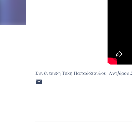
Συνέντευξη Τάκη Παπαδόπουλου, Αντ/δρου Δ
Σ