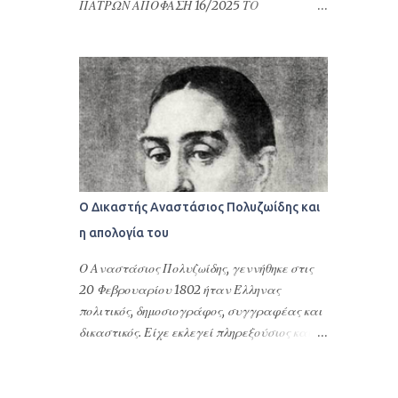
ΠΑΤΡΩΝ ΑΠΟΦΑΣΗ 16/2025 ΤΟ
τακτοποίηση φορολογικών του θεμάτων ή
ΜΟΝΟΜΕΛΕΣ ΠΡΩΤΟΔΙΚΕΙΟ ΠΑΤΡΩΝ
γενικότερα αφορούν υποθέσεις Ελλήνων
ΕΙΔΙΚΗ ΔΙΑΔΙΚΑΣΙΑ ΠΕΡΙΟΥΣΙΑΚΩΝ
ομογενών στην Ελλάδα και στις σχέσεις
ΔΙΑΦΟΡΩΝ ΕΛΛΗΝΙΚΗ ΔΗΜΟΚΡΑΤΙΑ
τους με τη Δημόσια Διοίκηση της Ελλάδας.
ΠΡΩΤΟΔΙΚΕΙΟ ΠΑΤΡΩΝ ΑΠΟΦΑΣΗ 16/2025
Επιπλέον δίνονται προκειμένου να γίνουν
ΤΟ ΜΟΝΟΜΕΛΕΣ ΠΡΩΤΟΔΙΚΕΙΟ ΠΑΤΡΩΝ
εγγραφές στους Δήμους της Ελλάδας, να
ΕΙΔΙΚΗ ΔΙΑΔΙΚΑΣΙΑ ΠΕΡΙΟΥΣΙΑΚΩΝ
ανοίξουν οικ...
ΔΙΑΦΟΡΩΝ Συγκροτήθηκε από το Δικαστή
Βάιο Τσιανάβα, Πρωτόδικη, και από τη
Γραμματέα Αναστασία Σφουγγάρη.
Ο Δικαστής Αναστάσιος Πολυζωίδης και
Συνεδρίασε δημόσια στο ακροατήριό του
η απολογία του
στην Πάτρα τη 18η Ιανουάριου 2024, για να
δικάσει την υπόθεση μεταξύ: Του
Ο Αναστάσιος Πολυζωίδης, γεννήθηκε στις
ανακόπτοντος: . του . και της ., κατοίκου
20 Φεβρουαρίου 1802 ήταν Έλληνας
Πειραιά Αττικής, επί της οδού . αρ. ., με
πολιτικός, δημοσιογράφος, συγγραφέας και
Α.Φ.Μ. ..., ο οποίος παραστάθηκε δια της
δικαστικός. Είχε εκλεγεί πληρεξούσιος και
πληρεξούσιας δικηγόρου του, Βασιλικής
είχε πάρει θέσεις υπουργού Παιδείας,
Ντερέκη (AM ΔΣ Πατρών: 1321). Των καθ’ ων
νομάρχη, μέλους του Αρείου Πάγου και του
η ανακοπή: α) . του . και της ., κατοίκου
Συμβουλίου της Επικράτειας στο