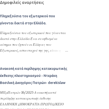
Δημοφιλείς αναρτήσεις
Πληρεξούσια του εξωτερικού που
γίνονται δεκτά στην Ελλάδα.
Πληρεξούσια του εξωτερικού που γίνονται
δεκτά στην Ελλάδα Ένα συνηθισμένο
αίτημα που ζητούν οι Έλληνες του
Εξωτερικού, απανταχού της γης, είναι η
σύνταξη πληρεξουσίων, προκειμένου να
ορίσουν πληρεξουσίους , αντιπροσώπους και
αντικλήτους τους στην Ελλάδα. Σκοπός της
Ανακοπή κατά περίληψης κατακυρωτικής
σύνταξης αυτών των συμβολαιογραφικών
έκθεσης πλειστηριασμού - Ντερέκη
πληρεξουσίων είναι η διεκπεραίωση νομικών
Βασιλική Δικηγόρος Πατρών- derekislaw
υποθέσεων τους στην Ελλάδα ή
οποιασδήποτε εκπροσώπησης –
ΜΠρΠατρών 16/2025 Ανακοπή κατά
αντιπροσώπευσης τους στην Ελλάδα. Με τα
περίληψης κατακυρωτικής έκθεσης
πληρεξούσια αυτά ορίζουν εντολοδόχους
ΕΛΛΗΝΙΚΗ ΔΗΜΟΚΡΑΤΙΑ ΠΡΩΤΟΔΙΚΕΙΟ
τους με συγκεκριμένες εντολές φιλικά ή