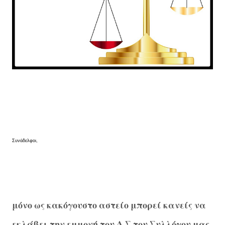
Συνάδελφοι,
μόνο ως κακόγουστο αστείο μπορεί κανείς να
εκλάβει την εμμονή του Δ.Σ του Συλλόγου μας