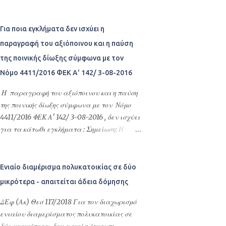
αποφευχθεί η δημιουργία αμετάκλητων ή
Υποχρέωση καταβολής καθυστερούμενων
δυσβάστακτων συνεπειών ως προς το
μισθωμάτων - Τοκοφορία - Ένσταση
πιθανολογούμενο αποτέλεσμα της κύριας
καταχρηστικής άσκησης δικαιώματος -
Για ποια εγκλήματα δεν ισχύει η
δίκης. Η ως άνω προσωρινή ρύθμιση
Ένσταση συντρέχοντος πταίσματος -.
παραγραφή του αξιόποινου και η παύση
κατάστασης έχει ευρύτερο αντικείμενο από
της ποινικής δίωξης σύμφωνα με τον
την απλή εξασφάλιση ή διατήρηση του
δικαιώματος με μέτρα ρυθμιστικού
Νόμο 4411/2016 ΦΕΚ Α' 142/ 3-08-2016
χαρακτήρα, αφού μπορεί να αφορά και
Η παραγραφή του αξιόποινου και η παύση
κάθε άλλου είδους ρύθμιση, με την οποία
της ποινικής δίωξης σύμφωνα με τον Νόμο
εξυπηρετούνται οι ανεπίδεκτες αναβολής
4411/2016 ΦΕΚ Α' 142/ 3-08-2016 , δεν ισχύει
έννομες σχέσεις των διαδίκων και
για τα κάτωθι εγκλήματα : Σημείωση: Η
παράλληλα εμπεδώνεται η δικαιϊκή ειρήνη. Η
αναγραφή των άρθρων εδώ δεν υποκαθιστά
προσωρινή ρύθμιση...
τον Δικηγόρο σας και τον οποιονδήποτε
κώδικα που τα εμπεριέχει ή ΦΕΚ, διατηρώ
Ενιαίο διαμέρισμα πολυκατοικίας σε δύο
την επιφύλαξη να έχουν γίνει λάθη κατά
μικρότερα - απαιτείται άδεια δόμησης
την μεταφορά και αναγραφή. Η παράθεση
των άρθρων αυτών είναι για προσωπική
ΔΕφ (Ακ) Θεσ 117/2018 Για τον διαχωρισμό
ανάγνωση, για οποιαδήποτε αυθεντική-
ενιαίου διαμερίσματος πολυκατοικίας σε