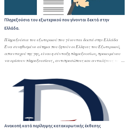
Πληρεξούσια του εξωτερικού που γίνονται δεκτά στην
Ελλάδα.
Πληρεξούσια του εξωτερικού που γίνονται δεκτά στην Ελλάδα
Ένα συνηθισμένο αίτημα που ζητούν οι Έλληνες του Εξωτερικού,
απανταχού της γης, είναι η σύνταξη πληρεξουσίων, προκειμένου
να ορίσουν πληρεξουσίους , αντιπροσώπους και αντικλήτους τους
στην Ελλάδα. Σκοπός της σύνταξης αυτών των
συμβολαιογραφικών πληρεξουσίων είναι η διεκπεραίωση νομικών
υποθέσεων τους στην Ελλάδα ή οποιασδήποτε εκπροσώπησης –
αντιπροσώπευσης τους στην Ελλάδα. Με τα πληρεξούσια αυτά
ορίζουν εντολοδόχους τους με συγκεκριμένες εντολές φιλικά ή
συγγενικά τους πρόσωπα ή το σπουδαιότερο και δέον γενέσθαι
επαγγελματίες, όπως δικηγόρους, λογιστές ή πολιτικούς μηχανικούς
ή όλα αυτά τα αναφερόμενα πρόσωπα. Τα πληρεξούσια αυτά
δίνονται συνήθως για αποδοχές κληρονομιών, τακτοποίηση
Ανακοπή κατά περίληψης κατακυρωτικής έκθεσης