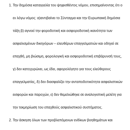
Την δημόσια καταγγελία του ψηφισθέντος νόμου, επισημαίνοντας ότι ο
εν λόγω νόμος: α)αντιβαίνει το Σύνταγμα και την Ευρωπαική δημόσια
τάξη β) αγνοεί την φοροδοτική και εισφοροδοτική ικανότητα των
ασφαλισμένων δικηγόρων – ελευθέρων επαγγελματιών και οδηγεί σε
επαχθή, μη βιώσιμη, φορολογική και εισφοροδοτική επιβάρυνσή τους,
γ) δεν κατοχυρώνει, ως έδει, αφορολόγητο για τους ελεύθερους
επαγγελματίες, δ) δεν διασφαλίζει την ανταποδοτικότητα ασφαλιστικών
εισφορών και παροχών, ε) δεν θεμελιώθηκε σε αναλογιστική μελέτη για
την τεκμηρίωση του επαχθούς ασφαλιστικού συστήματος.
Την άσκηση όλων των προβλεπόμενων ενδίκων βοηθημάτων και