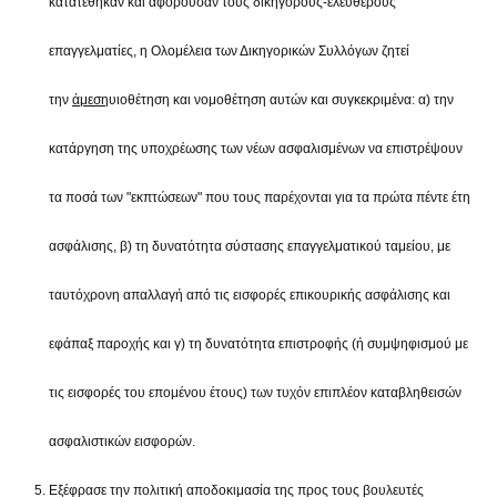
κατατέθηκαν και αφορούσαν τους δικηγόρους-ελεύθερους
επαγγελματίες, η Ολομέλεια των Δικηγορικών Συλλόγων ζητεί
την
άμεση
υιοθέτηση και νομοθέτηση αυτών και συγκεκριμένα: α) την
κατάργηση της υποχρέωσης των νέων ασφαλισμένων να επιστρέψουν
τα ποσά των "εκπτώσεων" που τους παρέχονται για τα πρώτα πέντε έτη
ασφάλισης, β) τη δυνατότητα σύστασης επαγγελματικού ταμείου, με
ταυτόχρονη απαλλαγή από τις εισφορές επικουρικής ασφάλισης και
εφάπαξ παροχής και γ) τη δυνατότητα επιστροφής (ή συμψηφισμού με
τις εισφορές του επομένου έτους) των τυχόν επιπλέον καταβληθεισών
ασφαλιστικών εισφορών.
Εξέφρασε την πολιτική αποδοκιμασία της προς τους βουλευτές