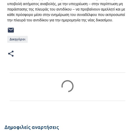
υποβολή αιτήματος αναβολής, με την υποχρέωση – στην περίπτωση μη
παράστασης της πλευράς του αντιδίκου – να προβαίνουν αμελλητί και με
κάθε πρόσφορο μέσο στην ενημέρωση του συναδέλφου που εκπροσωπεί
την πλευρά του αντιδίκου για την ημερομηνία της νέας δικασίμου.
Δικηγόροι
Σ
χ
ό
λ
ι
α
Δημοφιλείς αναρτήσεις