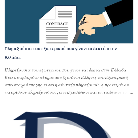
Πληρεξούσια του εξωτερικού που γίνονται δεκτά στην
Ελλάδα.
Πληρεξούσια του εξωτερικού που γίνονται δεκτά στην Ελλάδα
Ένα συνηθισμένο αίτημα που ζητούν οι Έλληνες του Εξωτερικού,
απανταχού της γης, είναι η σύνταξη πληρεξουσίων, προκειμένου
να ορίσουν πληρεξουσίους , αντιπροσώπους και αντικλήτους τους
στην Ελλάδα. Σκοπός της σύνταξης αυτών των
συμβολαιογραφικών πληρεξουσίων είναι η διεκπεραίωση νομικών
υποθέσεων τους στην Ελλάδα ή οποιασδήποτε εκπροσώπησης –
αντιπροσώπευσης τους στην Ελλάδα. Με τα πληρεξούσια αυτά
ορίζουν εντολοδόχους τους με συγκεκριμένες εντολές φιλικά ή
συγγενικά τους πρόσωπα ή το σπουδαιότερο και δέον γενέσθαι