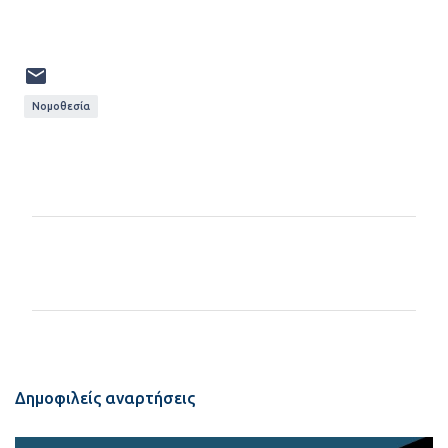
Νομοθεσία
Σ
χ
ό
λ
ι
α
Δημοφιλείς αναρτήσεις