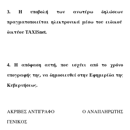
Η
υ
οβολή
των
ανωτέρω
δηλώσεων
3.
π
ραγματο
οιείται
ηλεκτρονικά
μέσω
του
ειδικού
π
π
δικτύου
TAXISnet.
Η
α
όφαση
αυτή
ου
ισχύει
α
ό
το
χρόνο
4.
π
, π
π
υ
ογραφής
της
να
δημοσιευθεί
στην
Εφημερίδα
της
π
,
Κυβερνήσεως
.
ΑΚΡΙΒΕ
ΑΝΤΙΓΡΑΦΟ
Ο
ΑΝΑΠΛΗΡ
ΤΗ
Σ
Ω
Σ
ΓΕΝΙΚΟ
Σ