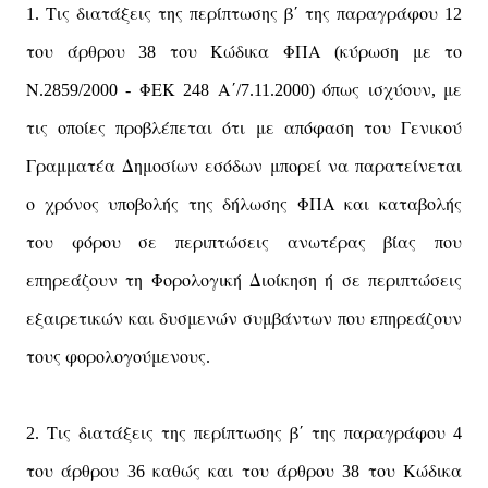
Τις
διατάξεις
της
ερί
τωσης
β΄
της
αραγράφου
1.
π
π
π
12
του
άρθρου
του
Κώδικα
ΦΠΑ
κύρωση
με
το
38
(
Ν
ΦΕΚ
Α΄
ό
ως
ισχύουν
με
.2859/2000 -
248
/7.11.2000)
π
,
τις
ο
οίες
ροβλέ
εται
ότι
με
α
όφαση
του
Γενικού
π
π
π
π
Γραμματέα
Δημοσίων
εσόδων
μ
ορεί
να
αρατείνεται
π
π
ο
χρόνος
υ
οβολής
της
δήλωσης
ΦΠΑ
και
καταβολής
π
του
φόρου
σε
ερι
τώσεις
ανωτέρας
βίας
ου
π
π
π
ε
ηρεάζουν
τη
Φορολογική
Διοίκηση
ή
σε
ερι
τώσεις
π
π
π
εξαιρετικών
και
δυσμενών
συμβάντων
ου
ε
ηρεάζουν
π
π
τους
φορολογούμενους
.
Τις
διατάξεις
της
ερί
τωσης
β΄
της
αραγράφου
2.
π
π
π
4
του
άρθρου
καθώς
και
του
άρθρου
του
Κώδικα
36
38