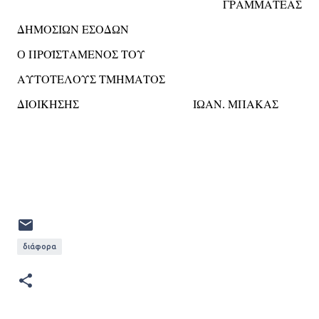
ΓΡΑΜΜΑΤΕΑ
Σ
ΔΗΜΟ
Ι
Ν
Ε
ΟΔ
Ν
Σ
Ω
Σ
Ω
ΠΡΟΪ
ΤΑΜΕΝΟ
ΤΟΥ
O
Σ
Σ
ΑΥΤΟΤΕΛΟΥ
ΤΜΗΜΑΤΟ
Σ
Σ
ΔΙΟΙΚΗ
Η
Ι
ΑΝ
ΜΠΑΚΑ
Σ
Σ
Ω
.
Σ
διάφορα