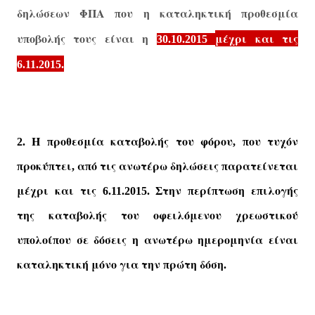
δηλώσεων
ΦΠΑ
ου
η
καταληκτική
ροθεσμία
π
π
υ
οβολής
τους
είναι
η
μέχρι
και
τις
π
30.10.2015
6.11.2015.
Η
ροθεσμία
καταβολής
του
φόρου
ου
τυχόν
2.
π
, π
ροκύ
τει
α
ό
τις
ανωτέρω
δηλώσεις
αρατείνεται
π
π
,
π
π
μέχρι
και
τις
την
ερί
τωση
ε
ιλογής
6.11.2015. Σ
π
π
π
της
καταβολής
του
οφειλόμενου
χρεωστικού
υ
ολοί
ου
σε
δόσεις
η
ανωτέρω
ημερομηνία
είναι
π
π
καταληκτική
μόνο
για
την
ρώτη
δόση
π
.