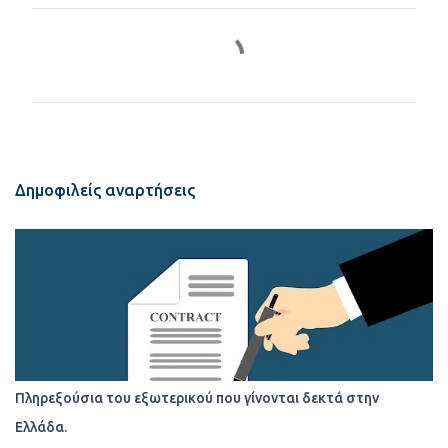
Σ
χ
ό
λ
ι
α
Δημοφιλείς αναρτήσεις
Πληρεξούσια του εξωτερικού που γίνονται δεκτά στην
Ελλάδα.