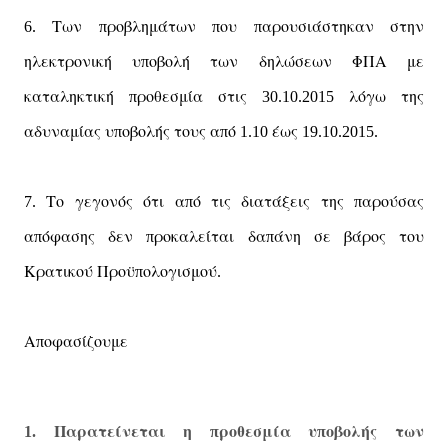
Των
ροβλημάτων
ου
αρουσιάστηκαν
στην
6.
π
π
π
ηλεκτρονική
υ
οβολή
των
δηλώσεων
ΦΠΑ
με
π
καταληκτική
ροθεσμία
στις
λόγω
της
π
30.10.2015
αδυναμίας
υ
οβολής
τους
α
ό
έως
π
π
1.10
19.10.2015.
Το
γεγονός
ότι
α
ό
τις
διατάξεις
της
αρούσας
7.
π
π
α
όφασης
δεν
ροκαλείται
δα
άνη
σε
βάρος
του
π
π
π
Κρατικού
Προϋ
ολογισμού
π
.
Α
οφασίζουμε
π
Παρατείνεται
η
ροθεσμία
υ
οβολής
των
1.
π
π