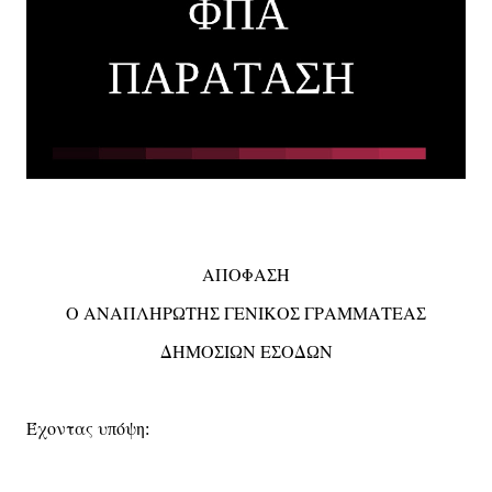
ΑΠΟΦΑ
Η
Σ
Ο
ΑΝΑΠΛΗΡ
ΤΗ
ΓΕΝΙΚΟ
ΓΡΑΜΜΑΤΕΑ
Ω
Σ
Σ
Σ
ΔΗΜΟ
Ι
Ν
Ε
ΟΔ
Ν
Σ
Ω
Σ
Ω
Έχοντας
υ
όψη
π
: