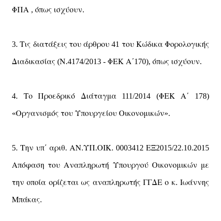
ΦΠΑ
ό
ως
ισχύουν
,
π
.
Τις
διατάξεις
του
άρθρου
του
Κώδικα
Φορολογικής
3.
41
Διαδικασίας
Ν
ΦΕΚ
Α΄
ό
ως
ισχύουν
(
.4174/2013
-
170),
π
.
Το
Προεδρικό
Διάταγμα
ΦΕΚ
Α΄
4.
111/2014 (
178)
Οργανισμός
του
Υ
ουργείου
Οικονομικών
«
π
».
Την
υ
΄
αριθ
ΑΝ
ΥΠ
ΟΙΚ
ΕΞ
5.
π
.
.
.
. 0003412
2015/22.10.2015
Α
όφαση
του
Ανα
ληρωτή
Υ
ουργού
Οικονομικών
με
π
π
π
την
ο
οία
ορίζεται
ως
ανα
ληρωτής
ΓΓΔΕ
ο
κ
Ιωάννης
π
π
.
Μ
άκας
π
.