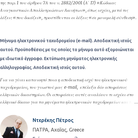
βρέθηκε στο Μεσολόγγι όπου συνεργάστηκε με τον Αλέξανδρο
της παρ. 1 του άρθρου 7Α του ν. 2882/2001 (Α΄ 17) «Κώδικας
Μαυροκορδάτο, ασπάστηκε τις πολιτικές του αντιλήψεις και έγινε
Αναγκαστικών Απαλλοτριώσεων Ακινήτων», όπως ισχύει, μετά τις
γραμματέας του εκτελεστικού. Ήταν ο κύριος συντάκτης της
λέξεις «που δικάζει», προστίθενται οι λέξεις «σε μονομελή σύνθεση».
Διακήρυξης της Ανεξαρτησίας της Ελλάδος, η οποία και συμπεριλήφθηκε
αυτούσια στο "Προσωρινόν Πολίτευμα της Ελλάδος" , το οποίο ήταν
και το πρώτο σύ...
Μήνυμα ηλεκτρονικού ταχυδρομείου (e-mail). Αποδεικτική ισχύς
αυτού. Προϋποθέσεις με τις οποίες το μήνυμα αυτό εξομοιώνεται
με ιδιωτικό έγγραφο. Εκτύπωση μηνύματος ηλεκτρονικής
αλληλογραφίας. Αποδεικτική ισχύς αυτού.
Για να γίνει κατανοητό ποια η αποδεικτική ισχύ του ηλεκτρονικού
ταχυδρομείου, του γνωστού μας e-mail, επέλεξα δύο αποφάσεις
ελληνικών δικαστηρίων. Οι αποφάσεις αυτές αναλύουν τι ισχύει στο
ελληνικό δίκαιο για τα μηνύματα ηλεκτρονικών ταχυδρομείων και πως
αυτά υπάγονται στους κανόνες των άρθρων 443 και 444 ΚΠολΔ ήτοι
στην έννοια των ιδιωτικών εγγράφων.Η πρώτη απόφαση είναι η
Ντερέκης Πέτρος
ΔΠλΜΠρΑθ 1932/2011 την οποία και παραθέτω αυτούσια εδώ, η
ΠΑΤΡΑ, Αχαΐας, Greece
δεύτερη είναι η 5845/2013 ΕΙΡΑΘ για την οποία θα παραθέσω την