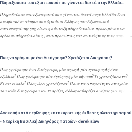
Πληρεξούσια του εξωτερικού που γίνονται δεκτά στην Ελλάδα.
Πληρεξούσια του εξωτερικού που γίνονται δεκτά στην Ελλάδα Ένα
συνηθισμένο αίτημα που ζητούν οι Έλληνες του Εξωτερικού,
απανταχού της γης, είναι η σύνταξη πληρεξουσίων, προκειμένου να
ορίσουν πληρεξουσίους , αντιπροσώπους και αντικλήτους τους στην
Ελλάδα. Σκοπός της σύνταξης αυτών των συμβολαιογραφικών
πληρεξουσίων είναι η διεκπεραίωση νομικών υποθέσεων τους στην
Ελλάδα ή οποιασδήποτε εκπροσώπησης – αντιπροσώπευσης τους στην
Πως να γράψουμε ένα Δικόγραφο? Χρειάζεται Δικηγόρος?
Ελλάδα. Με τα πληρεξούσια αυτά ορίζουν εντολοδόχους τους με
Πως γράφουμε ένα δικόγραφο, μία αγωγή, μία προσφυγή ή ένα
συγκεκριμένες εντολές φιλικά ή συγγενικά τους πρόσωπα ή το
εξώδικο? Πως γράφουμε μία έγκληση ή μία μήνυση? Τι χρειαζόμαστε?
σπουδαιότερο και δέον γενέσθαι επαγγελματίες, όπως δικηγόρους,
Είναι εύκολο? Πόση ώρα χρειάζεται? Ποια τα απαραίτητα στοιχεία
λογιστές ή πολιτικούς μηχανικούς ή όλα αυτά τα αναφερόμενα
του κάθε δικογράφου και τι ορίζει, άλλως καθορίζει ο νόμος για την
πρόσωπα. Τα πληρεξούσια αυτά δίνονται συνήθως για αποδοχές
σύνταξη των δικογράφων? Τι είναι δικόγραφο? Σκεφτόμουν πολύ
κληρονομιών, τακτοποίηση φορολογικών του θεμάτων ή γενικότερα
καιρό να γράψω ένα άρθρο για όλα αυτά τα ερωτήματα που συχνά
αφορούν υποθέσεις Ελλήνων ομογενών στην Ελλάδα και στις σχέσεις
πυκνά, είτε ρωτούν οι πολίτες-εντολείς απευθείας σε εμάς τους
Ανακοπή κατά περίληψης κατακυρωτικής έκθεσης πλειστηριασμού
τους με τη Δημόσια Διοίκηση της Ελλάδας. Επιπλέον δίνονται
Δικηγόρους, είτε τα αναζητούν στο διαδίκτυο και προσπαθούν να
προκειμένου να γίνουν εγγραφές στους Δήμους της Ελλάδας, να
- Ντερέκη Βασιλική Δικηγόρος Πατρών- derekislaw
κατανοήσουν τι είναι ΔΙΚΟΓΡΑΦΟ, πως γράφουμε μία ΑΓΩΓΗ, πως
ανοίξουν οικ...