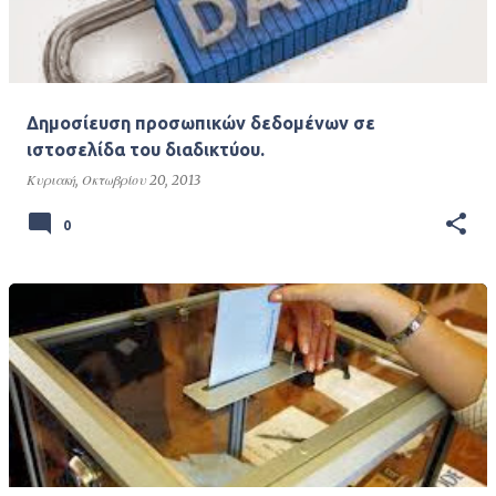
ρ
τ
ή
σ
Δημοσίευση προσωπικών δεδομένων σε
ε
ιστοσελίδα του διαδικτύου.
ι
Κυριακή, Οκτωβρίου 20, 2013
ς
0