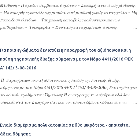
συνεπειών ως προς το πιθανολογούμενο αποτέλεσμα της κύριας δίκης.
Μίσθωση - Πάροδος συμβατικού χρόνου - Σιωπηρή ανανέωση μίσθωσης
Η ως άνω προσωρινή ρύθμιση κατάστασης έχει ευρύτερο αντικείμενο
- Μονομερής εγκατάλειψη μισθίου από μισθωτή χωρίς καταγγελία - Μη
από την απλή εξασφάλιση ή διατήρηση του δικαιώματος με μέτρα
παράδοση κλειδιών - Υποχρέωση καταβολής καθυστερούμενων
ρυθμιστικού χαρακτήρα, αφού μπορεί να αφορά και κάθε άλλου
μισθωμάτων - Τοκοφορία - Ένσταση καταχρηστικής άσκησης
είδους ρύθμιση, με την οποία εξυπηρετούνται οι ανεπίδεκτες αναβολής
δικαιώματος - Ένσταση συντρέχοντος πταίσματος -.
έννομες σχέσεις των διαδίκων και παράλληλα εμπεδώνεται η δικαιϊκή
ειρήνη. Η προσωρινή ρύθμιση...
Για ποια εγκλήματα δεν ισχύει η παραγραφή του αξιόποινου και η
παύση της ποινικής δίωξης σύμφωνα με τον Νόμο 4411/2016 ΦΕΚ
Α' 142/ 3-08-2016
Η παραγραφή του αξιόποινου και η παύση της ποινικής δίωξης
σύμφωνα με τον Νόμο 4411/2016 ΦΕΚ Α' 142/ 3-08-2016 , δεν ισχύει για
τα κάτωθι εγκλήματα : Σημείωση: Η αναγραφή των άρθρων εδώ δεν
υποκαθιστά τον Δικηγόρο σας και τον οποιονδήποτε κώδικα που τα
εμπεριέχει ή ΦΕΚ, διατηρώ την επιφύλαξη να έχουν γίνει λάθη κατά
την μεταφορά και αναγραφή. Η παράθεση των άρθρων αυτών είναι
για προσωπική ανάγνωση, για οποιαδήποτε αυθεντική-επίσημη
Ενιαίο διαμέρισμα πολυκατοικίας σε δύο μικρότερα - απαιτείται
ερμηνεία ή απορία επικοινωνήστε με τον δικηγόρο σας. Άρθρο 81Α.
άδεια δόμησης