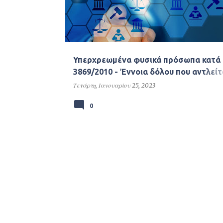
Υπερχρεωμένα φυσικά πρόσωπα κατά 
3869/2010 - Έννοια δόλου που αντλείτ
το αστικό και ποινικό δίκαιο - ΑΠ 1508
Τετάρτη, Ιανουαρίου 25, 2023
0