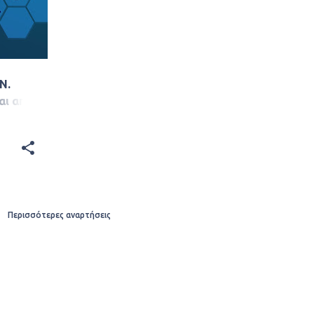
Ν.
αι από
/2022
Περισσότερες αναρτήσεις