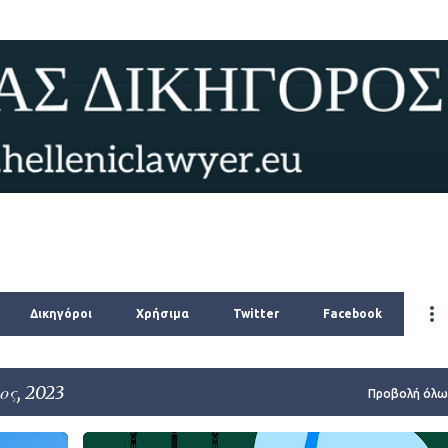
Μετάβαση στο κύριο περιεχόμενο
Δικηγόροι
Χρήσιμα
Twitter
Facebook
ς, 2023
Προβολή όλω