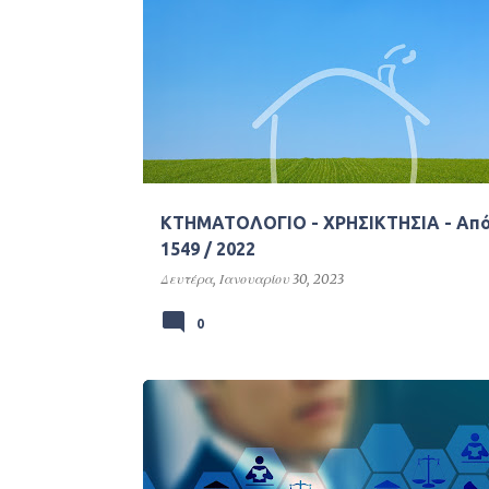
Α
Νομολογία
ν
α
ρ
τ
ή
σ
ΚΤΗΜΑΤΟΛΟΓΙΟ - ΧΡΗΣΙΚΤΗΣΙΑ - Απ
ε
1549 / 2022
ι
Δευτέρα, Ιανουαρίου 30, 2023
ς
0
Νομολογία