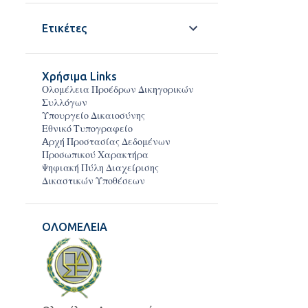
5
Μαΐου 2020
Ετικέτες
1
Φεβρουαρίου 2020
2
Ιανουαρίου 2020
Χρήσιμα Links
Ολομέλεια Προέδρων Δικηγορικών
2
Αυγούστου 2019
Συλλόγων
Υπουργείο Δικαιοσύνης
1
Μαΐου 2019
Εθνικό Τυπογραφείο
1
Απριλίου 2019
Aρχή Προστασίας Δεδομένων
Προσωπικού Χαρακτήρα
2
Φεβρουαρίου 2019
Ψηφιακή Πύλη Διαχείρισης
Δικαστικών Υποθέσεων
2
Ιανουαρίου 2019
1
Δεκεμβρίου 2018
ΟΛΟΜΕΛΕΙΑ
4
Νοεμβρίου 2018
2
Οκτωβρίου 2018
4
Σεπτεμβρίου 2018