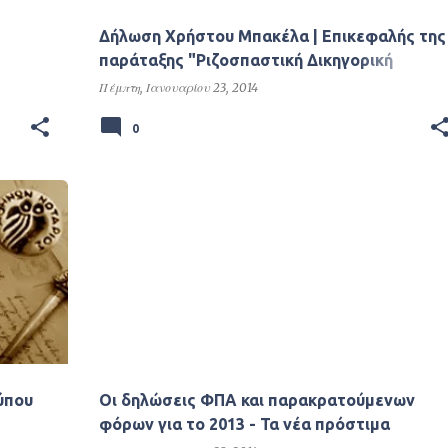
Δήλωση Χρήστου Μπακέλα | Eπικεφαλής της
παράταξης "Ριζοσπαστική Δικηγορική
Συνεργασία" στον Δικηγορικό Σύλλογο
Πέμπτη, Ιανουαρίου 23, 2014
Θεσσαλονίκης
0
Τύπου
Οι δηλώσεις ΦΠΑ και παρακρατούμενων
φόρων για το 2013 - Τα νέα πρόστιμα