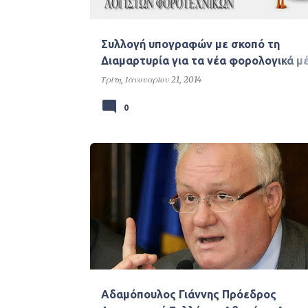
Συλλογή υπογραφών με σκοπό τη
Διαμαρτυρία για τα νέα φορολογικά μ
και τα εξοντωτικά πρόστιμα του Ν.417
Τρίτη, Ιανουαρίου 21, 2014
0
Αδαμόπουλος Γιάννης Πρόεδρος