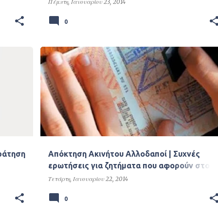
Πέμπτη, Ιανουαρίου 23, 2014
0
Χρήσιμα
ράτηση
Απόκτηση Ακινήτου Αλλοδαποί | Συχνές
ερωτήσεις για ζητήματα που αφορούν στου
πολίτες τρίτων χωρών που κατέχουν ή
Τετάρτη, Ιανουαρίου 22, 2014
προτίθενται να αποκτήσουν ακίνητο στην
0
Ελλάδα και να λάβουν άδεια παραμονής.