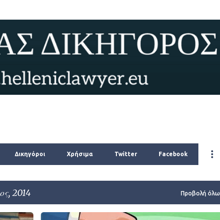
Μετάβαση στο κύριο περιεχόμενο
Δικηγόροι
Χρήσιμα
Twitter
Facebook
ς, 2014
Προβολή όλω