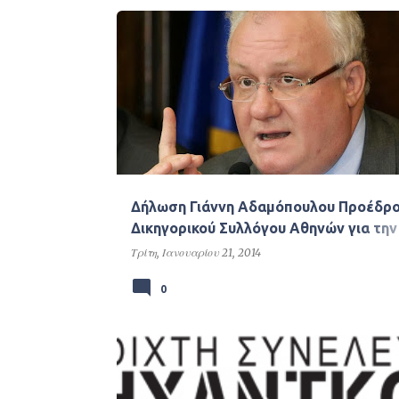
Δήλωση Γιάννη Αδαμόπουλου Προέδρ
Δικηγορικού Συλλόγου Αθηνών για την
Διαμεσολάβηση.
Τρίτη, Ιανουαρίου 21, 2014
0