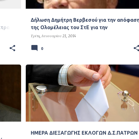
Δήλωση Δημήτρη Βερβεσού για την απόφασ
έτρα
της Ολομέλειας του ΣτΕ για την
4/2013
αντισυνταγματικοτητα των περικοπών των
Τρίτη, Ιανουαρίου 21, 2014
αποδοχών δικαστικών και ενστόλων .
0
ΗΜΕΡΑ ΔΙΕΞΑΓΩΓΗΣ ΕΚΛΟΓΩΝ Δ.Σ.ΠΑΤΡΩΝ