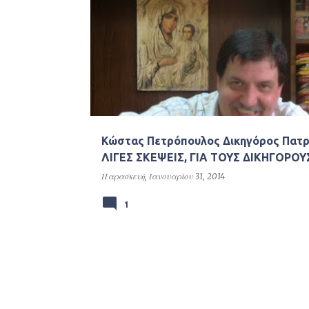
Α
ν
α
ρ
τ
ή
σ
Κώστας Πετρόπουλος Δικηγόρος Πατρ
ε
ΛΙΓΕΣ ΣΚΕΨΕΙΣ, ΓΙΑ ΤΟΥΣ ΔΙΚΗΓΟΡΟΥΣ
ι
Παρασκευή, Ιανουαρίου 31, 2014
ς
1