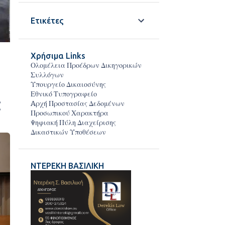
5
Μαΐου 2020
Ετικέτες
1
Φεβρουαρίου 2020
2
Ιανουαρίου 2020
Χρήσιμα Links
Ολομέλεια Προέδρων Δικηγορικών
2
Αυγούστου 2019
Συλλόγων
Υπουργείο Δικαιοσύνης
1
Μαΐου 2019
Εθνικό Τυπογραφείο
1
Απριλίου 2019
Aρχή Προστασίας Δεδομένων
Προσωπικού Χαρακτήρα
2
Φεβρουαρίου 2019
Ψηφιακή Πύλη Διαχείρισης
Δικαστικών Υποθέσεων
2
Ιανουαρίου 2019
1
Δεκεμβρίου 2018
ΝΤΕΡΕΚΗ ΒΑΣΙΛΙΚΗ
4
Νοεμβρίου 2018
2
Οκτωβρίου 2018
4
Σεπτεμβρίου 2018